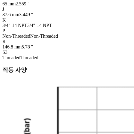
65 mm
2.559 "
J
87.6 mm
3.449 "
K
3/4"-14 NPT
3/4"-14 NPT
P
Non-Threaded
Non-Threaded
R
146.8 mm
5.78 "
S3
Threaded
Threaded
작동 사양