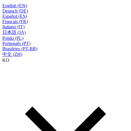
English (EN)
Deutsch (DE)
Español (ES)
Français (FR)
Italiano (IT)
日本語 (JA)
Polski (PL)
Português (PT)
Brasileiro (PT-BR)
中文 (ZH)
KO