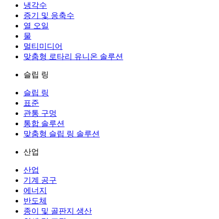
냉각수
증기 및 응축수
열 오일
물
멀티미디어
맞춤형 로타리 유니온 솔루션
슬립 링
슬립 링
표준
관통 구멍
통합 솔루션
맞춤형 슬립 링 솔루션
산업
산업
기계 공구
에너지
반도체
종이 및 골판지 생산