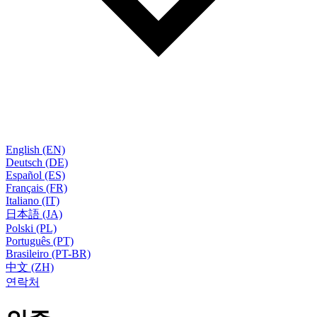
English (EN)
Deutsch (DE)
Español (ES)
Français (FR)
Italiano (IT)
日本語 (JA)
Polski (PL)
Português (PT)
Brasileiro (PT-BR)
中文 (ZH)
연락처