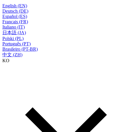
English (EN)
Deutsch (DE)
Español (ES)
Français (FR)
Italiano (IT)
日本語 (JA)
Polski (PL)
Português (PT)
Brasileiro (PT-BR)
中文 (ZH)
KO