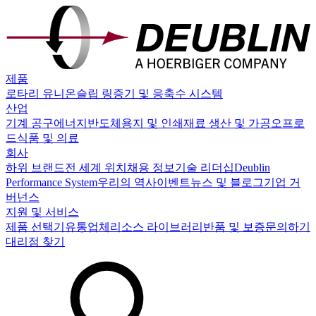
제품
로타리 유니온
슬립 링
증기 및 응축수 시스템
산업
기계 공구
에너지
반도체
용지 및 인쇄
재료 생산 및 가공
오프로
드
식품 및 의료
회사
하위 브랜드
전 세계 위치
채용 정보
기술 리더십
Deublin
Performance System
우리의 역사
이벤트
뉴스 및 블로그
기업 거
버넌스
지원 및 서비스
제품 선택기
유통업체
리소스 라이브러리
반품 및 보증
문의하기
대리점 찾기