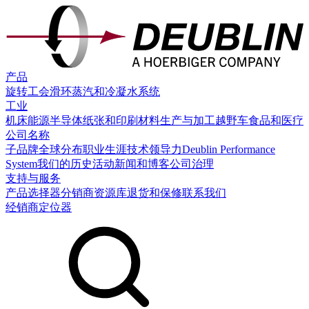
产品
旋转工会
滑环
蒸汽和冷凝水系统
工业
机床
能源
半导体
纸张和印刷
材料生产与加工
越野车
食品和医疗
公司名称
子品牌
全球分布
职业生涯
技术领导力
Deublin Performance
System
我们的历史
活动
新闻和博客
公司治理
支持与服务
产品选择器
分销商
资源库
退货和保修
联系我们
经销商定位器