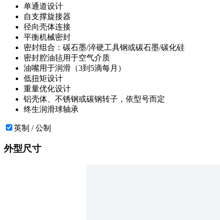
单通道设计
自支撑旋接器
径向壳体连接
平衡机械密封
密封组合：碳石墨/淬硬工具钢或碳石墨/碳化硅
密封腔油毡用于空气介质
油嘴用于润滑（3到5滴每月）
低扭矩设计
重量优化设计
铝壳体、不锈钢或碳钢转子，依型号而定
终生润滑球轴承
英制 / 公制
外型尺寸