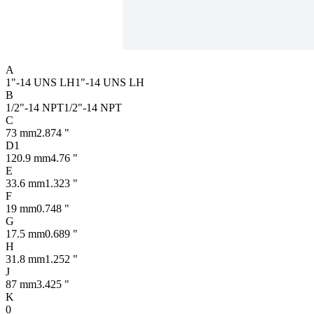
A
1"-14 UNS LH
1"-14 UNS LH
B
1/2"-14 NPT
1/2"-14 NPT
C
73 mm
2.874 "
D1
120.9 mm
4.76 "
E
33.6 mm
1.323 "
F
19 mm
0.748 "
G
17.5 mm
0.689 "
H
31.8 mm
1.252 "
J
87 mm
3.425 "
K
0