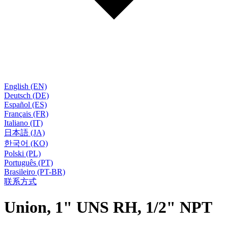
English (EN)
Deutsch (DE)
Español (ES)
Français (FR)
Italiano (IT)
日本語 (JA)
한국어 (KO)
Polski (PL)
Português (PT)
Brasileiro (PT-BR)
联系方式
Union, 1" UNS RH, 1/2" NPT