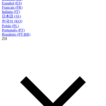
Español (ES)
Français (FR)
Italiano (IT)
日本語 (JA)
한국어 (KO)
Polski (PL)
Português (PT)
Brasileiro (PT-BR)
ZH