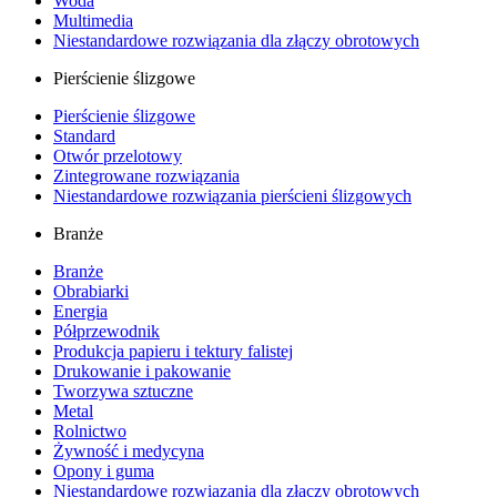
Woda
Multimedia
Niestandardowe rozwiązania dla złączy obrotowych
Pierścienie ślizgowe
Pierścienie ślizgowe
Standard
Otwór przelotowy
Zintegrowane rozwiązania
Niestandardowe rozwiązania pierścieni ślizgowych
Branże
Branże
Obrabiarki
Energia
Półprzewodnik
Produkcja papieru i tektury falistej
Drukowanie i pakowanie
Tworzywa sztuczne
Metal
Rolnictwo
Żywność i medycyna
Opony i guma
Niestandardowe rozwiązania dla złączy obrotowych