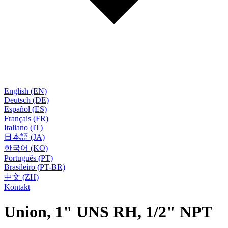
English (EN)
Deutsch (DE)
Español (ES)
Français (FR)
Italiano (IT)
日本語 (JA)
한국어 (KO)
Português (PT)
Brasileiro (PT-BR)
中文 (ZH)
Kontakt
Union, 1" UNS RH, 1/2" NPT