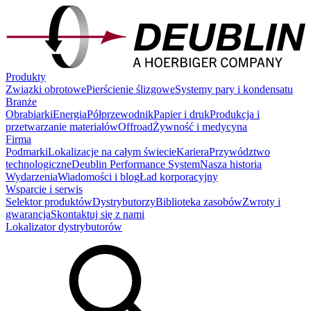
Produkty
Związki obrotowe
Pierścienie ślizgowe
Systemy pary i kondensatu
Branże
Obrabiarki
Energia
Półprzewodnik
Papier i druk
Produkcja i
przetwarzanie materiałów
Offroad
Żywność i medycyna
Firma
Podmarki
Lokalizacje na całym świecie
Kariera
Przywództwo
technologiczne
Deublin Performance System
Nasza historia
Wydarzenia
Wiadomości i blog
Ład korporacyjny
Wsparcie i serwis
Selektor produktów
Dystrybutorzy
Biblioteka zasobów
Zwroty i
gwarancja
Skontaktuj się z nami
Lokalizator dystrybutorów