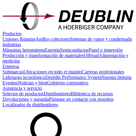
Productos
Uniones Rotarias
Anillos colectores
Sistemas de vapor y condensado
Industrias
Máquinas herramienta
Energía
Semiconductor
Papel e impresión
Producción y transformación de materiales
Offroad
Alimentación y
medicina
Empresa
Submarcas
Ubicaciones en todo el mundo
Carreras profesionales
Liderazgo tecnológico
Deublin Performance System
Nuestra historia
Eventos
Noticias y blog
Gobierno corporativo
Asistencia y servicio
Selector de productos
Distribuidores
Biblioteca de recursos
Devoluciones y garantía
Póngase en contacto con nosotros
Localizador de distribuidores