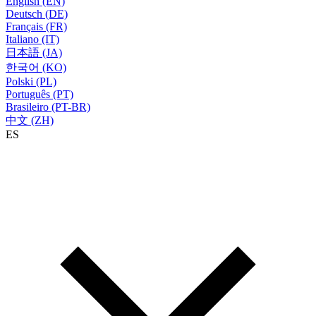
English (EN)
Deutsch (DE)
Français (FR)
Italiano (IT)
日本語 (JA)
한국어 (KO)
Polski (PL)
Português (PT)
Brasileiro (PT-BR)
中文 (ZH)
ES