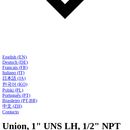
English (EN)
Deutsch (DE)
Français (FR)
Italiano (IT)
日本語 (JA)
한국어 (KO)
Polski (PL)
Português (PT)
Brasileiro (PT-BR)
中文 (ZH)
Contacto
Union, 1" UNS LH, 1/2" NPT