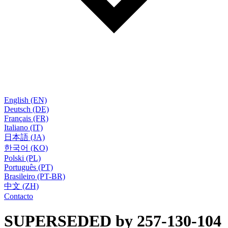
English (EN)
Deutsch (DE)
Français (FR)
Italiano (IT)
日本語 (JA)
한국어 (KO)
Polski (PL)
Português (PT)
Brasileiro (PT-BR)
中文 (ZH)
Contacto
SUPERSEDED by 257-130-104