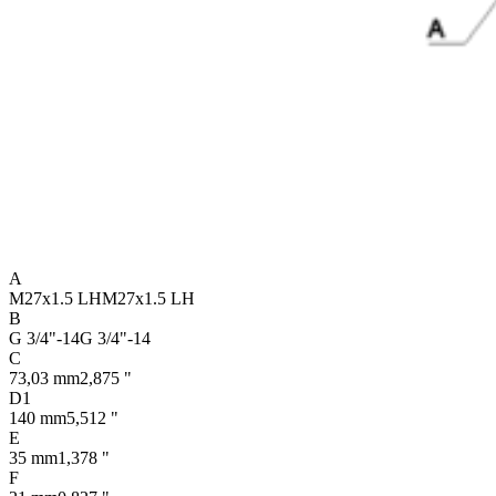
A
M27x1.5 LH
M27x1.5 LH
B
G 3/4"-14
G 3/4"-14
C
73,03 mm
2,875 "
D1
140 mm
5,512 "
E
35 mm
1,378 "
F