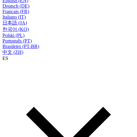
English (EN)
Deutsch (DE)
Français (FR)
Italiano (IT)
日本語 (JA)
한국어 (KO)
Polski (PL)
Português (PT)
Brasileiro (PT-BR)
中文 (ZH)
ES