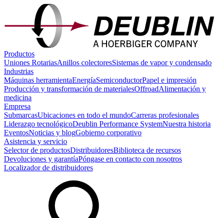
Productos
Uniones Rotarias
Anillos colectores
Sistemas de vapor y condensado
Industrias
Máquinas herramienta
Energía
Semiconductor
Papel e impresión
Producción y transformación de materiales
Offroad
Alimentación y
medicina
Empresa
Submarcas
Ubicaciones en todo el mundo
Carreras profesionales
Liderazgo tecnológico
Deublin Performance System
Nuestra historia
Eventos
Noticias y blog
Gobierno corporativo
Asistencia y servicio
Selector de productos
Distribuidores
Biblioteca de recursos
Devoluciones y garantía
Póngase en contacto con nosotros
Localizador de distribuidores