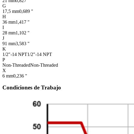
21 mm
0,827 "
G
17,5 mm
0,689 "
H
36 mm
1,417 "
I
28 mm
1,102 "
J
91 mm
3,583 "
K
1/2"-14 NPT
1/2"-14 NPT
P
Non-Threaded
Non-Threaded
X
6 mm
0,236 "
Condiciones de Trabajo