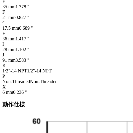
E
35 mm
1.378 "
F
21 mm
0.827 "
G
17.5 mm
0.689 "
H
36 mm
1.417 "
I
28 mm
1.102 "
J
91 mm
3.583 "
K
1/2"-14 NPT
1/2"-14 NPT
P
Non-Threaded
Non-Threaded
X
6 mm
0.236 "
動作仕様