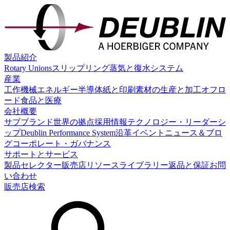
製品紹介
Rotary Unions
スリップリング
蒸気と復水システム
産業
工作機械
エネルギー
半導体
紙と印刷
素材の生産と加工
オフロ
ード
食品と医療
会社概要
サブブランド
世界の拠点
採用情報
テクノロジー・リーダーシ
ップ
Deublin Performance System
沿革
イベント
ニュース＆ブロ
グ
コーポレート・ガバナンス
サポートとサービス
製品セレクター
販売店
リソースライブラリー
返品と保証
お問
い合わせ
販売店検索