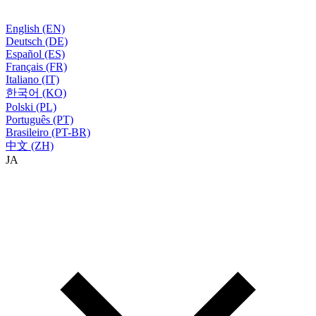
English (EN)
Deutsch (DE)
Español (ES)
Français (FR)
Italiano (IT)
한국어 (KO)
Polski (PL)
Português (PT)
Brasileiro (PT-BR)
中文 (ZH)
JA