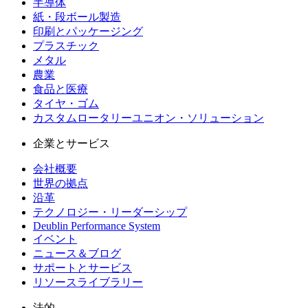
半導体
紙・段ボール製造
印刷とパッケージング
プラスチック
メタル
農業
食品と医療
タイヤ・ゴム
カスタムロータリーユニオン・ソリューション
企業とサービス
会社概要
世界の拠点
沿革
テクノロジー・リーダーシップ
Deublin Performance System
イベント
ニュース＆ブログ
サポートとサービス
リソースライブラリー
法的