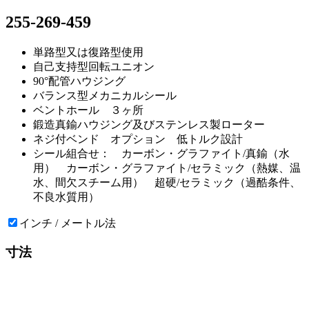
255-269-459
単路型又は復路型使用
自己支持型回転ユニオン
90°配管ハウジング
バランス型メカニカルシール
ベントホール ３ヶ所
鍛造真鍮ハウジング及びステンレス製ローター
ネジ付ベンド オプション 低トルク設計
シール組合せ： カーボン・グラファイト/真鍮（水
用） カーボン・グラファイト/セラミック（熱媒、温
水、間欠スチーム用） 超硬/セラミック（過酷条件、
不良水質用）
インチ / メートル法
寸法