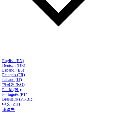
English (EN)
Deutsch (DE)
Español (ES)
Français (FR)
Italiano (IT)
한국어 (KO)
Polski (PL)
Português (PT)
Brasileiro (PT-BR)
中文 (ZH)
連絡先