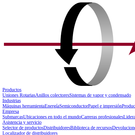
Productos
Uniones Rotarias
Anillos colectores
Sistemas de vapor y condensado
Industrias
Máquinas herramienta
Energía
Semiconductor
Papel e impresión
Produc
Empresa
Submarcas
Ubicaciones en todo el mundo
Carreras profesionales
Lider
Asistencia y servicio
Selector de productos
Distribuidores
Biblioteca de recursos
Devolucione
Localizador de distribuidores