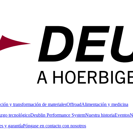
ción y transformación de materiales
Offroad
Alimentación y medicina
azgo tecnológico
Deublin Performance System
Nuestra historia
Eventos
N
s y garantía
Póngase en contacto con nosotros