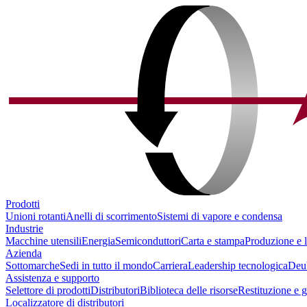
Prodotti
Unioni rotanti
Anelli di scorrimento
Sistemi di vapore e condensa
Industrie
Macchine utensili
Energia
Semiconduttori
Carta e stampa
Produzione e l
Azienda
Sottomarche
Sedi in tutto il mondo
Carriera
Leadership tecnologica
Deu
Assistenza e supporto
Selettore di prodotti
Distributori
Biblioteca delle risorse
Restituzione e 
Localizzatore di distributori