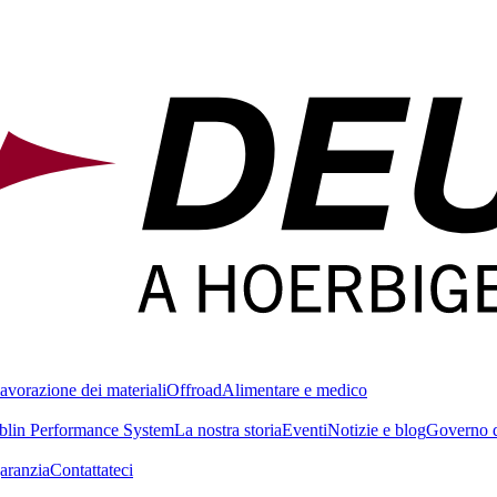
avorazione dei materiali
Offroad
Alimentare e medico
blin Performance System
La nostra storia
Eventi
Notizie e blog
Governo d
garanzia
Contattateci