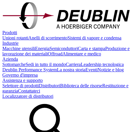
Prodotti
Unioni rotanti
Anelli di scorrimento
Sistemi di vapore e condensa
Industrie
Macchine utensili
Energia
Semiconduttori
Carta e stampa
Produzione e
lavorazione dei materiali
Offroad
Alimentare e medico
Azienda
Sottomarche
Sedi in tutto il mondo
Carriera
Leadership tecnologica
Deublin Performance System
La nostra storia
Eventi
Notizie e blog
Governo d'impresa
Assistenza e supporto
Selettore di prodotti
Distributori
Biblioteca delle risorse
Restituzione e
garanzia
Contattateci
Localizzatore di distributori