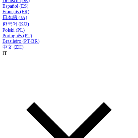
Deutsch (DE)
Español (ES)
Français (FR)
日本語 (JA)
한국어 (KO)
Polski (PL)
Português (PT)
Brasileiro (PT-BR)
中文 (ZH)
IT