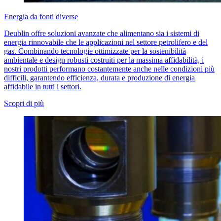
Energia da fonti diverse
Deublin offre soluzioni avanzate che alimentano sia i sistemi di
energia rinnovabile che le applicazioni nel settore petrolifero e del
gas. Combinando tecnologie ottimizzate per la sostenibilità
ambientale e design robusti costruiti per la massima affidabilità, i
nostri prodotti performano costantemente anche nelle condizioni più
difficili, garantendo efficienza, durata e produzione di energia
affidabile in tutti i settori.
Scopri di più