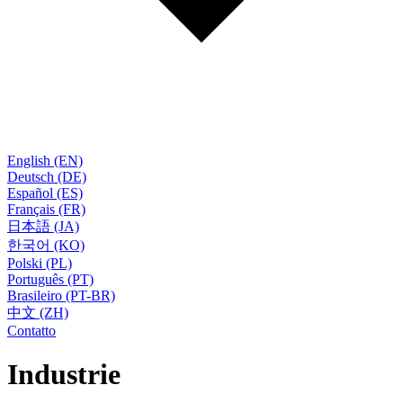
English (EN)
Deutsch (DE)
Español (ES)
Français (FR)
日本語 (JA)
한국어 (KO)
Polski (PL)
Português (PT)
Brasileiro (PT-BR)
中文 (ZH)
Contatto
Industrie