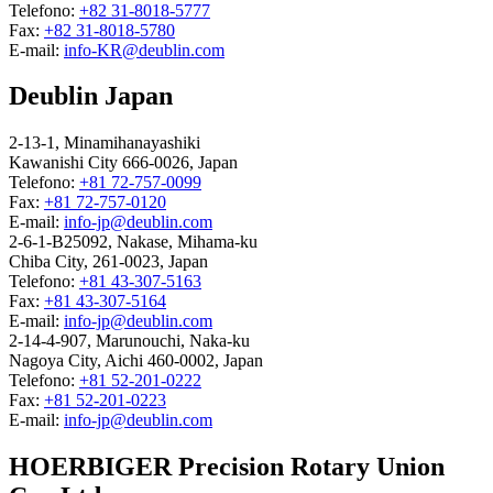
Telefono:
+82 31-8018-5777
Fax:
+82 31-8018-5780
E-mail:
info-KR@deublin.com
Deublin Japan
2-13-1, Minamihanayashiki
Kawanishi City 666-0026, Japan
Telefono:
+81 72-757-0099
Fax:
+81 72-757-0120
E-mail:
info-jp@deublin.com
2-6-1-B25092, Nakase, Mihama-ku
Chiba City, 261-0023, Japan
Telefono:
+81 43-307-5163
Fax:
+81 43-307-5164
E-mail:
info-jp@deublin.com
2-14-4-907, Marunouchi, Naka-ku
Nagoya City, Aichi 460-0002, Japan
Telefono:
+81 52-201-0222
Fax:
+81 52-201-0223
E-mail:
info-jp@deublin.com
HOERBIGER Precision Rotary Union