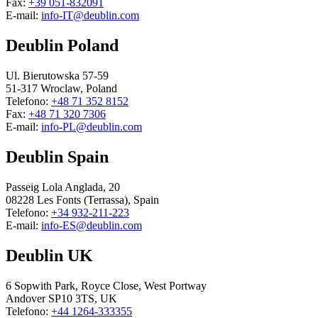
Fax:
+39 051-832091
E-mail:
info-IT@deublin.com
Deublin Poland
Ul. Bierutowska 57-59
51-317 Wroclaw, Poland
Telefono:
+48 71 352 8152
Fax:
+48 71 320 7306
E-mail:
info-PL@deublin.com
Deublin Spain
Passeig Lola Anglada, 20
08228 Les Fonts (Terrassa), Spain
Telefono:
+34 932-211-223
E-mail:
info-ES@deublin.com
Deublin UK
6 Sopwith Park, Royce Close, West Portway
Andover SP10 3TS, UK
Telefono:
+44 1264-333355