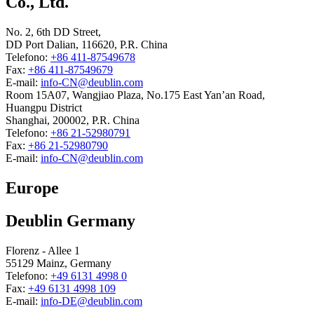
Co., Ltd.
No. 2, 6th DD Street,
DD Port Dalian, 116620, P.R. China
Telefono:
+86 411-87549678
Fax:
+86 411-87549679
E-mail:
info-CN@deublin.com
Room 15A07, Wangjiao Plaza, No.175 East Yan’an Road,
Huangpu District
Shanghai, 200002, P.R. China
Telefono:
+86 21-52980791
Fax:
+86 21-52980790
E-mail:
info-CN@deublin.com
Europe
Deublin Germany
Florenz - Allee 1
55129 Mainz, Germany
Telefono:
+49 6131 4998 0
Fax:
+49 6131 4998 109
E-mail:
info-DE@deublin.com