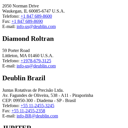
2050 Norman Drive
Waukegan, IL 60085-6747 U.S.A.
Telefono:
+1 847 689-8600
Fax:
+1 847 689-8690
E-mail:
info-us@deublin.com
Diamond Roltran
59 Porter Road
Littleton, MA 01460 U.S.A.
Telefono:
+1978-679-3125
E-mail:
info-us@deublin.com
Deublin Brazil
Juntas Rotativas de Precisão Ltda.
Av. Fagundes de Oliveira, 538 - A11 - Piraporinha
CEP: 09950-300 - Diadema - SP - Brasil
Telefono:
+55 11-2455-3245
Fax:
+55 11-2455-2358
E-mail:
info-BR@deublin.com