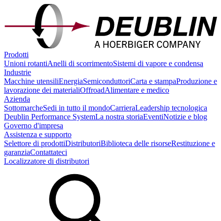
Prodotti
Unioni rotanti
Anelli di scorrimento
Sistemi di vapore e condensa
Industrie
Macchine utensili
Energia
Semiconduttori
Carta e stampa
Produzione e
lavorazione dei materiali
Offroad
Alimentare e medico
Azienda
Sottomarche
Sedi in tutto il mondo
Carriera
Leadership tecnologica
Deublin Performance System
La nostra storia
Eventi
Notizie e blog
Governo d'impresa
Assistenza e supporto
Selettore di prodotti
Distributori
Biblioteca delle risorse
Restituzione e
garanzia
Contattateci
Localizzatore di distributori