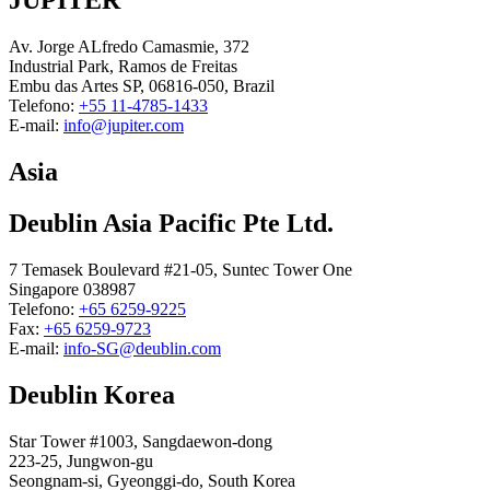
JUPITER
Av. Jorge ALfredo Camasmie, 372
Industrial Park, Ramos de Freitas
Embu das Artes SP, 06816-050, Brazil
Telefono:
+55 11-4785-1433
E-mail:
info@jupiter.com
Asia
Deublin Asia Pacific Pte Ltd.
7 Temasek Boulevard #21-05, Suntec Tower One
Singapore 038987
Telefono:
+65 6259-9225
Fax:
+65 6259-9723
E-mail:
info-SG@deublin.com
Deublin Korea
Star Tower #1003, Sangdaewon-dong
223-25, Jungwon-gu
Seongnam-si, Gyeonggi-do, South Korea