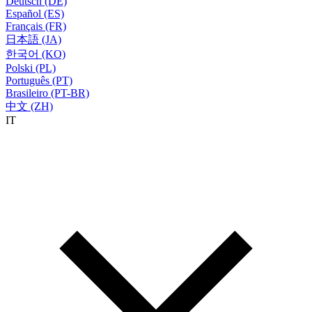
Deutsch (DE)
Español (ES)
Français (FR)
日本語 (JA)
한국어 (KO)
Polski (PL)
Português (PT)
Brasileiro (PT-BR)
中文 (ZH)
IT