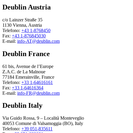
Deublin Austria
c/o Lainzer Straße 35
1130 Vienna, Austria
Telefono:
+43 1-8768450
Fax:
+43 1-876845030
E-mail:
info-AT@deublin.com
Deublin France
61 bis, Avenue de l’Europe
Z.A.C. de La Malnoue
77184 Emerainville, France
Telefono:
+33 1-64616161
Fax:
+33 1-64616364
E-mail:
info-FR@deublin.com
Deublin Italy
Via Guido Rossa, 9 – Località Monteveglio
40053 Comune di Valsamoggia (BO), Italy
Telefono:
+39 051-835611