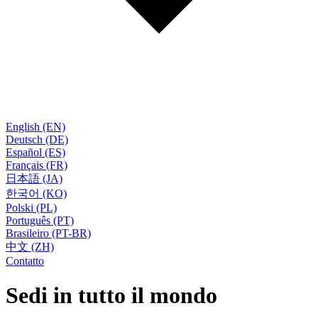
English (EN)
Deutsch (DE)
Español (ES)
Français (FR)
日本語 (JA)
한국어 (KO)
Polski (PL)
Português (PT)
Brasileiro (PT-BR)
中文 (ZH)
Contatto
Sedi in tutto il mondo