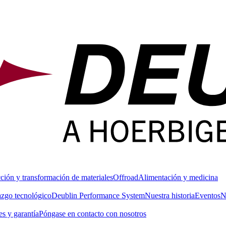
ción y transformación de materiales
Offroad
Alimentación y medicina
azgo tecnológico
Deublin Performance System
Nuestra historia
Eventos
N
s y garantía
Póngase en contacto con nosotros