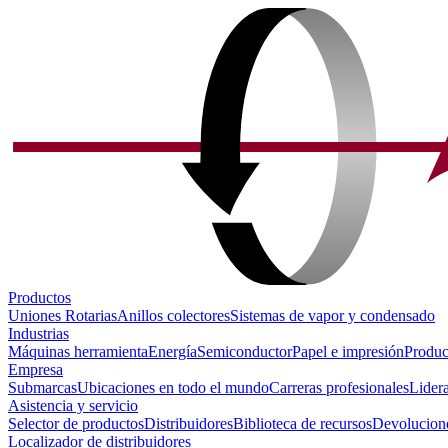
Productos
Uniones Rotarias
Anillos colectores
Sistemas de vapor y condensado
Industrias
Máquinas herramienta
Energía
Semiconductor
Papel e impresión
Produc
Empresa
Submarcas
Ubicaciones en todo el mundo
Carreras profesionales
Lider
Asistencia y servicio
Selector de productos
Distribuidores
Biblioteca de recursos
Devolucione
Localizador de distribuidores