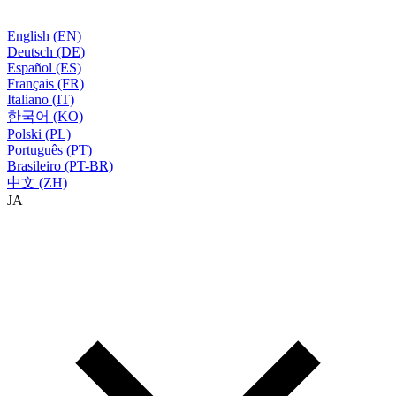
English (EN)
Deutsch (DE)
Español (ES)
Français (FR)
Italiano (IT)
한국어 (KO)
Polski (PL)
Português (PT)
Brasileiro (PT-BR)
中文 (ZH)
JA