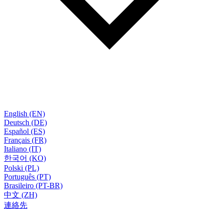
English (EN)
Deutsch (DE)
Español (ES)
Français (FR)
Italiano (IT)
한국어 (KO)
Polski (PL)
Português (PT)
Brasileiro (PT-BR)
中文 (ZH)
連絡先