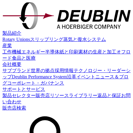
製品紹介
Rotary Unions
スリップリング
蒸気と復水システム
産業
工作機械
エネルギー
半導体
紙と印刷
素材の生産と加工
オフロ
ード
食品と医療
会社概要
サブブランド
世界の拠点
採用情報
テクノロジー・リーダーシ
ップ
Deublin Performance System
沿革
イベント
ニュース＆ブロ
グ
コーポレート・ガバナンス
サポートとサービス
製品セレクター
販売店
リソースライブラリー
返品と保証
お問
い合わせ
販売店検索