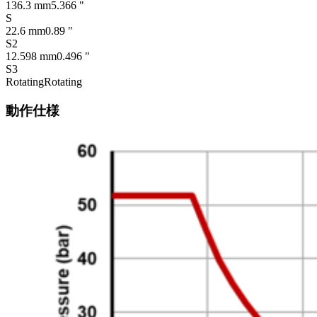
136.3 mm
5.366 "
S
22.6 mm
0.89 "
S2
12.598 mm
0.496 "
S3
Rotating
Rotating
動作仕様