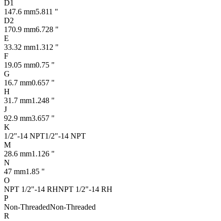
D1
147.6 mm
5.811 "
D2
170.9 mm
6.728 "
E
33.32 mm
1.312 "
F
19.05 mm
0.75 "
G
16.7 mm
0.657 "
H
31.7 mm
1.248 "
J
92.9 mm
3.657 "
K
1/2"-14 NPT
1/2"-14 NPT
M
28.6 mm
1.126 "
N
47 mm
1.85 "
O
NPT 1/2"-14 RH
NPT 1/2"-14 RH
P
Non-Threaded
Non-Threaded
R