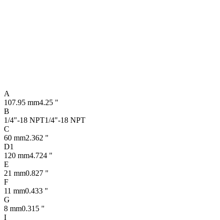
A
107.95 mm
4.25 "
B
1/4"-18 NPT
1/4"-18 NPT
C
60 mm
2.362 "
D1
120 mm
4.724 "
E
21 mm
0.827 "
F
11 mm
0.433 "
G
8 mm
0.315 "
I