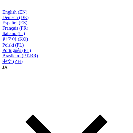
English (EN)
Deutsch (DE)
Español (ES)
Français (FR)
Italiano (IT)
한국어 (KO)
Polski (PL)
Português (PT)
Brasileiro (PT-BR)
中文 (ZH)
JA