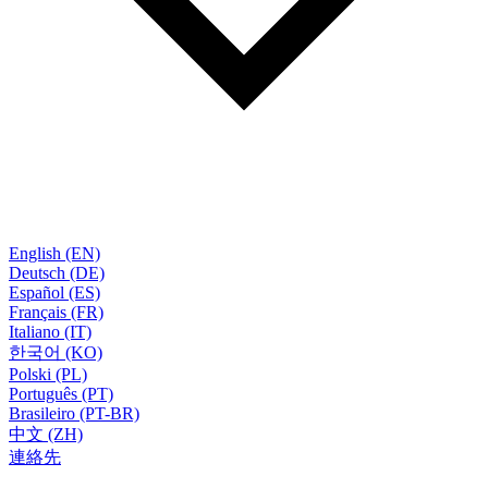
English (EN)
Deutsch (DE)
Español (ES)
Français (FR)
Italiano (IT)
한국어 (KO)
Polski (PL)
Português (PT)
Brasileiro (PT-BR)
中文 (ZH)
連絡先