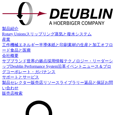
製品紹介
Rotary Unions
スリップリング
蒸気と復水システム
産業
工作機械
エネルギー
半導体
紙と印刷
素材の生産と加工
オフロ
ード
食品と医療
会社概要
サブブランド
世界の拠点
採用情報
テクノロジー・リーダーシ
ップ
Deublin Performance System
沿革
イベント
ニュース＆ブロ
グ
コーポレート・ガバナンス
サポートとサービス
製品セレクター
販売店
リソースライブラリー
返品と保証
お問
い合わせ
販売店検索