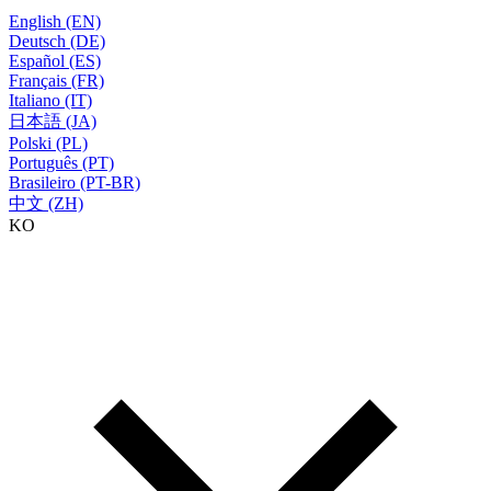
English (EN)
Deutsch (DE)
Español (ES)
Français (FR)
Italiano (IT)
日本語 (JA)
Polski (PL)
Português (PT)
Brasileiro (PT-BR)
中文 (ZH)
KO