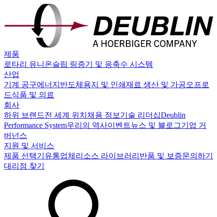
제품
로타리 유니온
슬립 링
증기 및 응축수 시스템
산업
기계 공구
에너지
반도체
용지 및 인쇄
재료 생산 및 가공
오프로
드
식품 및 의료
회사
하위 브랜드
전 세계 위치
채용 정보
기술 리더십
Deublin
Performance System
우리의 역사
이벤트
뉴스 및 블로그
기업 거
버넌스
지원 및 서비스
제품 선택기
유통업체
리소스 라이브러리
반품 및 보증
문의하기
대리점 찾기