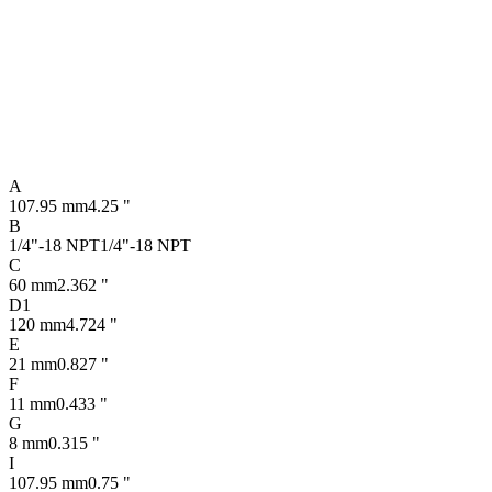
A
107.95 mm
4.25 "
B
1/4"-18 NPT
1/4"-18 NPT
C
60 mm
2.362 "
D1
120 mm
4.724 "
E
21 mm
0.827 "
F
11 mm
0.433 "
G
8 mm
0.315 "
I
107.95 mm
0.75 "