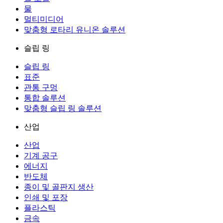
물
멀티미디어
맞춤형 로타리 유니온 솔루션
슬립 링
슬립 링
표준
관통 구멍
통합 솔루션
맞춤형 슬립 링 솔루션
산업
산업
기계 공구
에너지
반도체
종이 및 골판지 생산
인쇄 및 포장
플라스틱
금속