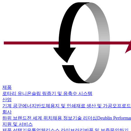
제품
로타리 유니온
슬립 링
증기 및 응축수 시스템
산업
기계 공구
에너지
반도체
용지 및 인쇄
재료 생산 및 가공
오프로드
회사
하위 브랜드
전 세계 위치
채용 정보
기술 리더십
Deublin Performa
지원 및 서비스
제품 선택기
유통업체
리소스 라이브러리
반품 및 보증
문의하기