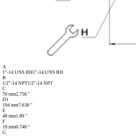
A
1"-14 UNS RH
1"-14 UNS RH
B
1/2"-14 NPT
1/2"-14 NPT
C
70 mm
2.756 "
D1
194 mm
7.638 "
E
48 mm
1.89 "
F
19 mm
0.748 "
G