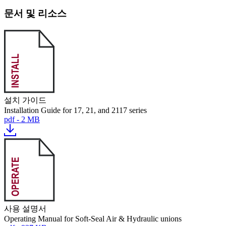
문서 및 리소스
설치 가이드
Installation Guide for 17, 21, and 2117 series
pdf - 2 MB
사용 설명서
Operating Manual for Soft-Seal Air & Hydraulic unions