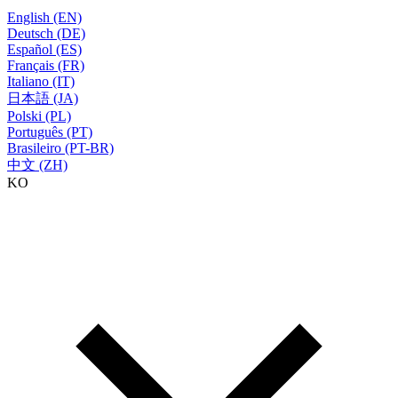
English (EN)
Deutsch (DE)
Español (ES)
Français (FR)
Italiano (IT)
日本語 (JA)
Polski (PL)
Português (PT)
Brasileiro (PT-BR)
中文 (ZH)
KO