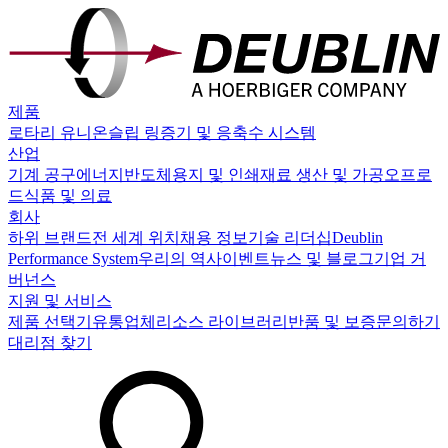
제품
로타리 유니온
슬립 링
증기 및 응축수 시스템
산업
기계 공구
에너지
반도체
용지 및 인쇄
재료 생산 및 가공
오프로
드
식품 및 의료
회사
하위 브랜드
전 세계 위치
채용 정보
기술 리더십
Deublin
Performance System
우리의 역사
이벤트
뉴스 및 블로그
기업 거
버넌스
지원 및 서비스
제품 선택기
유통업체
리소스 라이브러리
반품 및 보증
문의하기
대리점 찾기