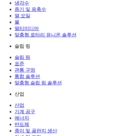
냉각수
증기 및 응축수
열 오일
물
멀티미디어
맞춤형 로타리 유니온 솔루션
슬립 링
슬립 링
표준
관통 구멍
통합 솔루션
맞춤형 슬립 링 솔루션
산업
산업
기계 공구
에너지
반도체
종이 및 골판지 생산