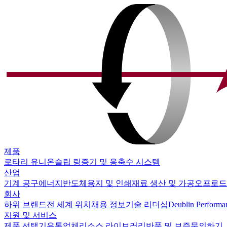
제품
로타리 유니온
슬립 링
증기 및 응축수 시스템
산업
기계 공구
에너지
반도체
용지 및 인쇄
재료 생산 및 가공
오프로드
회사
하위 브랜드
전 세계 위치
채용 정보
기술 리더십
Deublin Performa
지원 및 서비스
제품 선택기
유통업체
리소스 라이브러리
반품 및 보증
문의하기