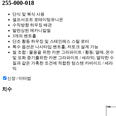
255-000-018
단식 및 복식 사용
셀프서포트 로테이팅유니온
수직방향 하우징 배관
발란싱된 메카니칼씰
3개의 벤트홀
단조 황동 하우징 및 스테인레스 스틸 로터
특수 옵션은 나사타입 벤트홀, 저토크 설계 가능
씰 조합 : 물용을 위한 카본 그라파이트 / 황동; 열매, 온수
및 포화 증기를위한 카본 그라파이트 / 세라믹; 열악한 수
질과 같은 가혹한 조건에 적합한 텅스텐 카바이드 / 세라
믹
신장 / 미터법
치수