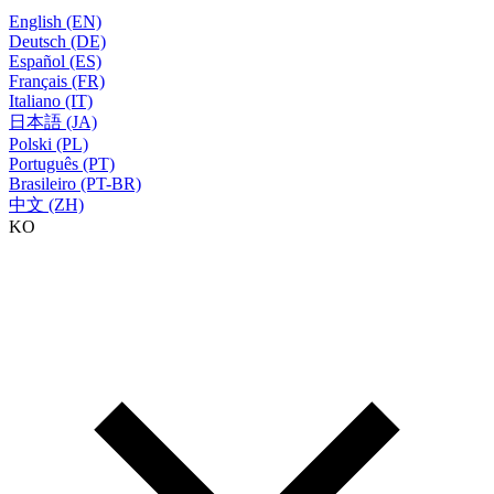
English (EN)
Deutsch (DE)
Español (ES)
Français (FR)
Italiano (IT)
日本語 (JA)
Polski (PL)
Português (PT)
Brasileiro (PT-BR)
中文 (ZH)
KO