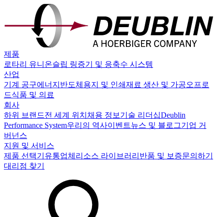
제품
로타리 유니온
슬립 링
증기 및 응축수 시스템
산업
기계 공구
에너지
반도체
용지 및 인쇄
재료 생산 및 가공
오프로
드
식품 및 의료
회사
하위 브랜드
전 세계 위치
채용 정보
기술 리더십
Deublin
Performance System
우리의 역사
이벤트
뉴스 및 블로그
기업 거
버넌스
지원 및 서비스
제품 선택기
유통업체
리소스 라이브러리
반품 및 보증
문의하기
대리점 찾기