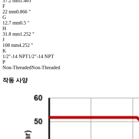
37.2 mm
1.465 "
F
22 mm
0.866 "
G
12.7 mm
0.5 "
H
31.8 mm
1.252 "
J
108 mm
4.252 "
K
1/2"-14 NPT
1/2"-14 NPT
P
Non-Threaded
Non-Threaded
작동 사양