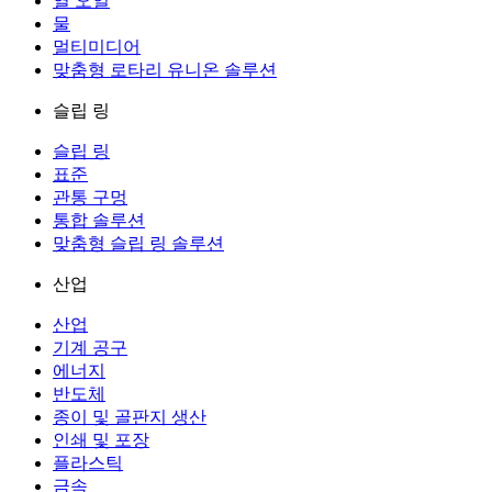
열 오일
물
멀티미디어
맞춤형 로타리 유니온 솔루션
슬립 링
슬립 링
표준
관통 구멍
통합 솔루션
맞춤형 슬립 링 솔루션
산업
산업
기계 공구
에너지
반도체
종이 및 골판지 생산
인쇄 및 포장
플라스틱
금속