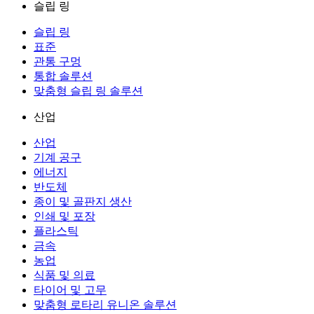
슬립 링
슬립 링
표준
관통 구멍
통합 솔루션
맞춤형 슬립 링 솔루션
산업
산업
기계 공구
에너지
반도체
종이 및 골판지 생산
인쇄 및 포장
플라스틱
금속
농업
식품 및 의료
타이어 및 고무
맞춤형 로타리 유니온 솔루션