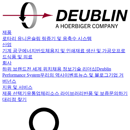
제품
로타리 유니온
슬립 링
증기 및 응축수 시스템
산업
기계 공구
에너지
반도체
용지 및 인쇄
재료 생산 및 가공
오프로
드
식품 및 의료
회사
하위 브랜드
전 세계 위치
채용 정보
기술 리더십
Deublin
Performance System
우리의 역사
이벤트
뉴스 및 블로그
기업 거
버넌스
지원 및 서비스
제품 선택기
유통업체
리소스 라이브러리
반품 및 보증
문의하기
대리점 찾기