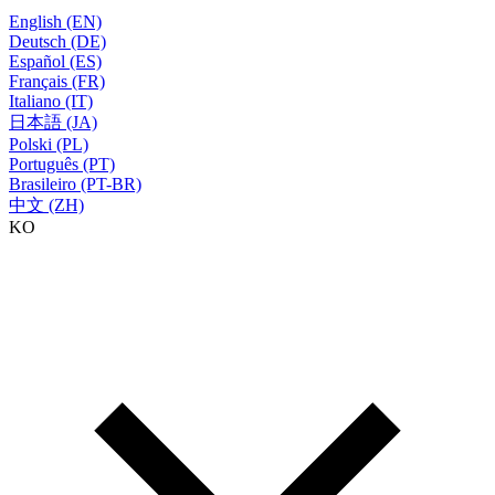
English (EN)
Deutsch (DE)
Español (ES)
Français (FR)
Italiano (IT)
日本語 (JA)
Polski (PL)
Português (PT)
Brasileiro (PT-BR)
中文 (ZH)
KO