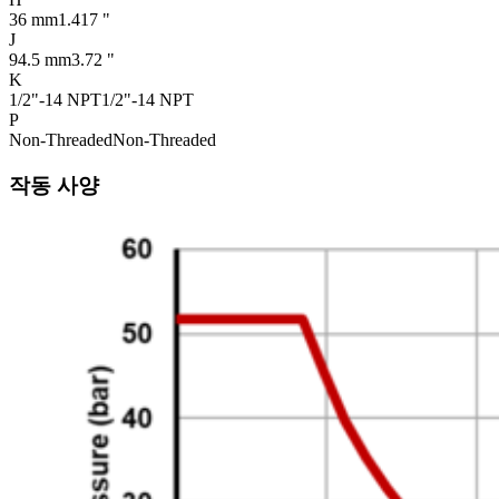
36 mm
1.417 "
J
94.5 mm
3.72 "
K
1/2"-14 NPT
1/2"-14 NPT
P
Non-Threaded
Non-Threaded
작동 사양