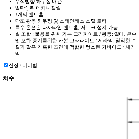
수직방향 하우징 배관
발란싱된 메카니칼씰
3개의 벤트홀
단조 황동 하우징 및 스테인레스 스틸 로터
특수 옵션은 나사타입 벤트홀, 저토크 설계 가능
씰 조합 : 물용을 위한 카본 그라파이트 / 황동; 열매, 온수
및 포화 증기를위한 카본 그라파이트 / 세라믹; 열악한 수
질과 같은 가혹한 조건에 적합한 텅스텐 카바이드 / 세라
믹
신장 / 미터법
치수