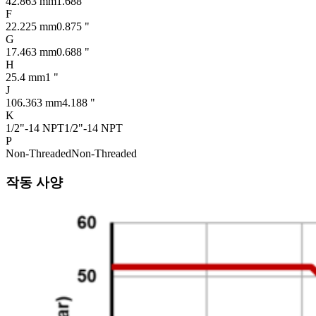
42.863 mm
1.688 "
F
22.225 mm
0.875 "
G
17.463 mm
0.688 "
H
25.4 mm
1 "
J
106.363 mm
4.188 "
K
1/2"-14 NPT
1/2"-14 NPT
P
Non-Threaded
Non-Threaded
작동 사양