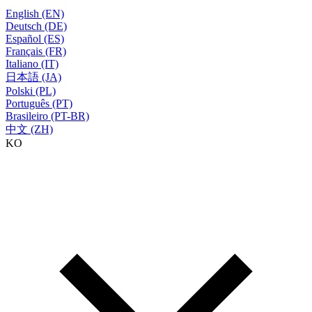
English (EN)
Deutsch (DE)
Español (ES)
Français (FR)
Italiano (IT)
日本語 (JA)
Polski (PL)
Português (PT)
Brasileiro (PT-BR)
中文 (ZH)
KO