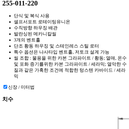
255-011-220
단식 및 복식 사용
셀프서포트 로테이팅유니온
수직방향 하우징 배관
발란싱된 메카니칼씰
3개의 벤트홀
단조 황동 하우징 및 스테인레스 스틸 로터
특수 옵션은 나사타입 벤트홀, 저토크 설계 가능
씰 조합 : 물용을 위한 카본 그라파이트 / 황동; 열매, 온수
및 포화 증기를위한 카본 그라파이트 / 세라믹; 열악한 수
질과 같은 가혹한 조건에 적합한 텅스텐 카바이드 / 세라
믹
신장 / 미터법
치수