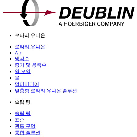
로타리 유니온
로타리 유니온
Air
냉각수
증기 및 응축수
열 오일
물
멀티미디어
맞춤형 로타리 유니온 솔루션
슬립 링
슬립 링
표준
관통 구멍
통합 솔루션