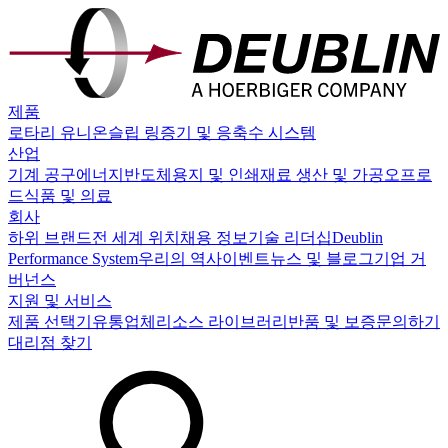
제품
로타리 유니온
슬립 링
증기 및 응축수 시스템
산업
기계 공구
에너지
반도체
용지 및 인쇄
재료 생산 및 가공
오프로
드
식품 및 의료
회사
하위 브랜드
전 세계 위치
채용 정보
기술 리더십
Deublin
Performance System
우리의 역사
이벤트
뉴스 및 블로그
기업 거
버넌스
지원 및 서비스
제품 선택기
유통업체
리소스 라이브러리
반품 및 보증
문의하기
대리점 찾기