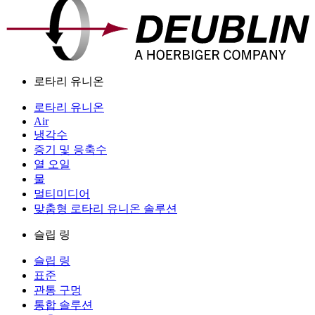
로타리 유니온
로타리 유니온
Air
냉각수
증기 및 응축수
열 오일
물
멀티미디어
맞춤형 로타리 유니온 솔루션
슬립 링
슬립 링
표준
관통 구멍
통합 솔루션