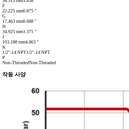
36.513 mm
1.438 "
F
22.225 mm
0.875 "
G
17.463 mm
0.688 "
H
34.925 mm
1.375 "
J
103.188 mm
4.063 "
K
1/2"-14 NPT
1/2"-14 NPT
P
Non-Threaded
Non-Threaded
작동 사양