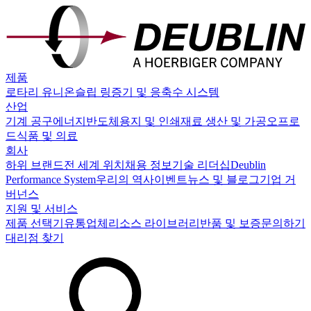
제품
로타리 유니온
슬립 링
증기 및 응축수 시스템
산업
기계 공구
에너지
반도체
용지 및 인쇄
재료 생산 및 가공
오프로
드
식품 및 의료
회사
하위 브랜드
전 세계 위치
채용 정보
기술 리더십
Deublin
Performance System
우리의 역사
이벤트
뉴스 및 블로그
기업 거
버넌스
지원 및 서비스
제품 선택기
유통업체
리소스 라이브러리
반품 및 보증
문의하기
대리점 찾기