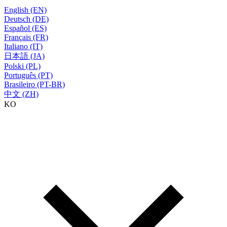
English (EN)
Deutsch (DE)
Español (ES)
Français (FR)
Italiano (IT)
日本語 (JA)
Polski (PL)
Português (PT)
Brasileiro (PT-BR)
中文 (ZH)
KO