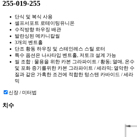
255-019-255
단식 및 복식 사용
셀프서포트 로테이팅유니온
수직방향 하우징 배관
발란싱된 메카니칼씰
3개의 벤트홀
단조 황동 하우징 및 스테인레스 스틸 로터
특수 옵션은 나사타입 벤트홀, 저토크 설계 가능
씰 조합 : 물용을 위한 카본 그라파이트 / 황동; 열매, 온수
및 포화 증기를위한 카본 그라파이트 / 세라믹; 열악한 수
질과 같은 가혹한 조건에 적합한 텅스텐 카바이드 / 세라
믹
신장 / 미터법
치수