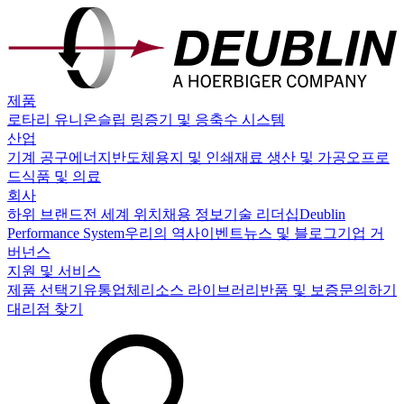
제품
로타리 유니온
슬립 링
증기 및 응축수 시스템
산업
기계 공구
에너지
반도체
용지 및 인쇄
재료 생산 및 가공
오프로
드
식품 및 의료
회사
하위 브랜드
전 세계 위치
채용 정보
기술 리더십
Deublin
Performance System
우리의 역사
이벤트
뉴스 및 블로그
기업 거
버넌스
지원 및 서비스
제품 선택기
유통업체
리소스 라이브러리
반품 및 보증
문의하기
대리점 찾기