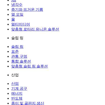
Air
냉각수
증기와 뜨거운 기름
열 오일
물
멀티미디어
맞춤형 로타리 유니온 솔루션
슬립 링
슬립 링
표준
관통 구멍
통합 솔루션
맞춤형 슬립 링 솔루션
산업
산업
기계 공구
에너지
반도체
종이 및 골판지 생산