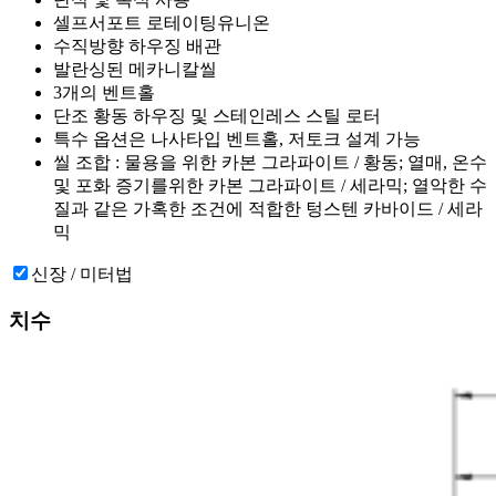
셀프서포트 로테이팅유니온
수직방향 하우징 배관
발란싱된 메카니칼씰
3개의 벤트홀
단조 황동 하우징 및 스테인레스 스틸 로터
특수 옵션은 나사타입 벤트홀, 저토크 설계 가능
씰 조합 : 물용을 위한 카본 그라파이트 / 황동; 열매, 온수
및 포화 증기를위한 카본 그라파이트 / 세라믹; 열악한 수
질과 같은 가혹한 조건에 적합한 텅스텐 카바이드 / 세라
믹
신장 / 미터법
치수