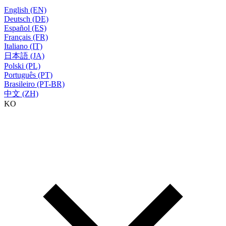
English (EN)
Deutsch (DE)
Español (ES)
Français (FR)
Italiano (IT)
日本語 (JA)
Polski (PL)
Português (PT)
Brasileiro (PT-BR)
中文 (ZH)
KO