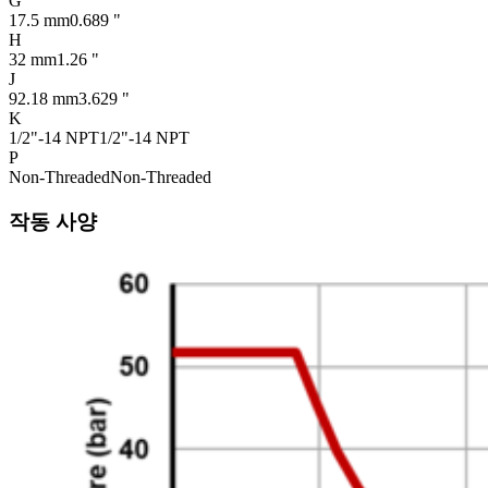
G
17.5 mm
0.689 "
H
32 mm
1.26 "
J
92.18 mm
3.629 "
K
1/2"-14 NPT
1/2"-14 NPT
P
Non-Threaded
Non-Threaded
작동 사양