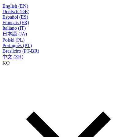
English (EN)
Deutsch (DE)
Español (ES)
Français (FR)
Italiano (IT)
日本語 (JA)
Polski (PL)
Português (PT)
Brasileiro (PT-BR)
中文 (ZH)
KO