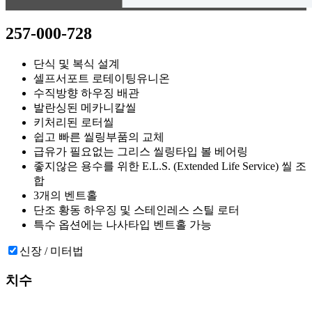
257-000-728
단식 및 복식 설계
셀프서포트 로테이팅유니온
수직방향 하우징 배관
발란싱된 메카니칼씰
키처리된 로터씰
쉽고 빠른 씰링부품의 교체
급유가 필요없는 그리스 씰링타입 볼 베어링
좋지않은 용수를 위한 E.L.S. (Extended Life Service) 씰 조
합
3개의 벤트홀
단조 황동 하우징 및 스테인레스 스틸 로터
특수 옵션에는 나사타입 벤트홀 가능
신장 / 미터법
치수