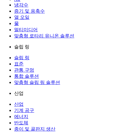
냉각수
증기 및 응축수
열 오일
물
멀티미디어
맞춤형 로타리 유니온 솔루션
슬립 링
슬립 링
표준
관통 구멍
통합 솔루션
맞춤형 슬립 링 솔루션
산업
산업
기계 공구
에너지
반도체
종이 및 골판지 생산