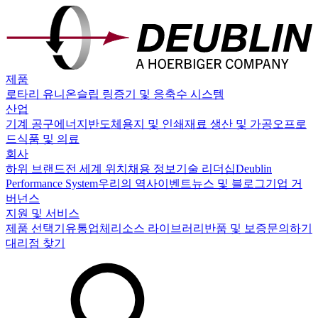
제품
로타리 유니온
슬립 링
증기 및 응축수 시스템
산업
기계 공구
에너지
반도체
용지 및 인쇄
재료 생산 및 가공
오프로
드
식품 및 의료
회사
하위 브랜드
전 세계 위치
채용 정보
기술 리더십
Deublin
Performance System
우리의 역사
이벤트
뉴스 및 블로그
기업 거
버넌스
지원 및 서비스
제품 선택기
유통업체
리소스 라이브러리
반품 및 보증
문의하기
대리점 찾기