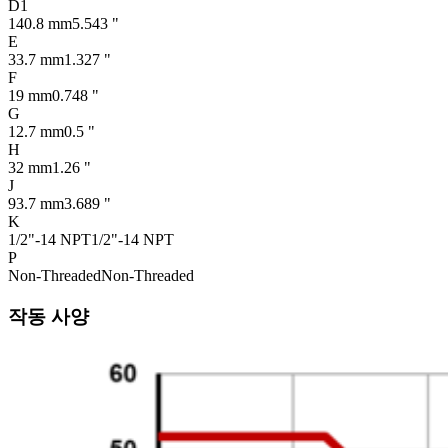
D1
140.8 mm
5.543 "
E
33.7 mm
1.327 "
F
19 mm
0.748 "
G
12.7 mm
0.5 "
H
32 mm
1.26 "
J
93.7 mm
3.689 "
K
1/2"-14 NPT
1/2"-14 NPT
P
Non-Threaded
Non-Threaded
작동 사양