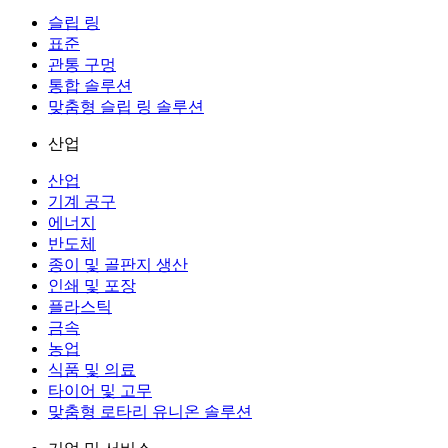
슬립 링
표준
관통 구멍
통합 솔루션
맞춤형 슬립 링 솔루션
산업
산업
기계 공구
에너지
반도체
종이 및 골판지 생산
인쇄 및 포장
플라스틱
금속
농업
식품 및 의료
타이어 및 고무
맞춤형 로타리 유니온 솔루션