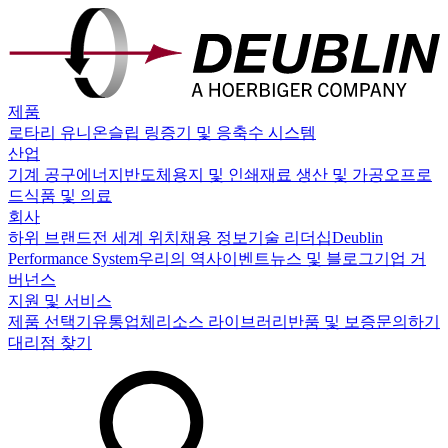
제품
로타리 유니온
슬립 링
증기 및 응축수 시스템
산업
기계 공구
에너지
반도체
용지 및 인쇄
재료 생산 및 가공
오프로
드
식품 및 의료
회사
하위 브랜드
전 세계 위치
채용 정보
기술 리더십
Deublin
Performance System
우리의 역사
이벤트
뉴스 및 블로그
기업 거
버넌스
지원 및 서비스
제품 선택기
유통업체
리소스 라이브러리
반품 및 보증
문의하기
대리점 찾기