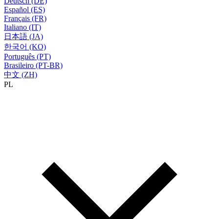
Deutsch (DE)
Español (ES)
Français (FR)
Italiano (IT)
日本語 (JA)
한국어 (KO)
Português (PT)
Brasileiro (PT-BR)
中文 (ZH)
PL