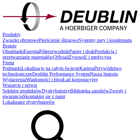
Produkty
Związki obrotowe
Pierścienie ślizgowe
Systemy pary i kondensatu
Branże
Obrabiarki
Energia
Półprzewodnik
Papier i druk
Produkcja i
przetwarzanie materiałów
Offroad
Żywność i medycyna
Firma
Podmarki
Lokalizacje na całym świecie
Kariera
Przywództwo
technologiczne
Deublin Performance System
Nasza historia
Wydarzenia
Wiadomości i blog
Ład korporacyjny
Wsparcie i serwis
Selektor produktów
Dystrybutorzy
Biblioteka zasobów
Zwroty i
gwarancja
Skontaktuj się z nami
Lokalizator dystrybutorów