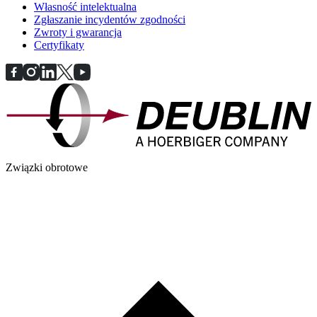
Własność intelektualna
Zgłaszanie incydentów zgodności
Zwroty i gwarancja
Certyfikaty
Związki obrotowe