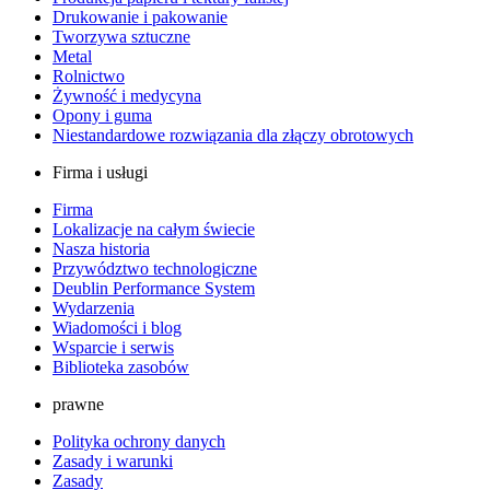
Drukowanie i pakowanie
Tworzywa sztuczne
Metal
Rolnictwo
Żywność i medycyna
Opony i guma
Niestandardowe rozwiązania dla złączy obrotowych
Firma i usługi
Firma
Lokalizacje na całym świecie
Nasza historia
Przywództwo technologiczne
Deublin Performance System
Wydarzenia
Wiadomości i blog
Wsparcie i serwis
Biblioteka zasobów
prawne
Polityka ochrony danych
Zasady i warunki
Zasady