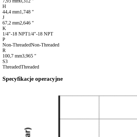
7,93 mm
0,312 "
H
44,4 mm
1,748 "
J
67,2 mm
2,646 "
K
1/4"-18 NPT
1/4"-18 NPT
P
Non-Threaded
Non-Threaded
R
100,7 mm
3,965 "
S3
Threaded
Threaded
Specyfikacje operacyjne