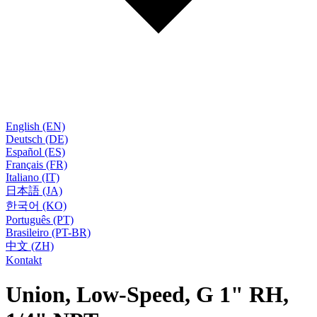
English (EN)
Deutsch (DE)
Español (ES)
Français (FR)
Italiano (IT)
日本語 (JA)
한국어 (KO)
Português (PT)
Brasileiro (PT-BR)
中文 (ZH)
Kontakt
Union, Low-Speed, G 1" RH,