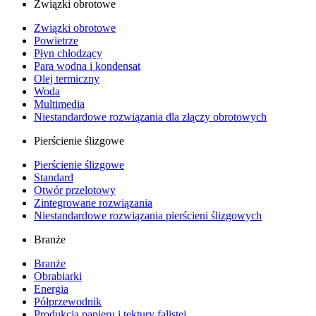
Związki obrotowe
Związki obrotowe
Powietrze
Płyn chłodzący
Para wodna i kondensat
Olej termiczny
Woda
Multimedia
Niestandardowe rozwiązania dla złączy obrotowych
Pierścienie ślizgowe
Pierścienie ślizgowe
Standard
Otwór przelotowy
Zintegrowane rozwiązania
Niestandardowe rozwiązania pierścieni ślizgowych
Branże
Branże
Obrabiarki
Energia
Półprzewodnik
Produkcja papieru i tektury falistej