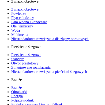
Związki obrotowe
Związki obrotowe
Powietrze
Płyn chłodzący
Para wodna i kondensat
Olej termiczny
Woda
Multimedia
Niestandardowe rozwiązania dla złączy obrotowych
Pierścienie ślizgowe
Pierścienie ślizgowe
Standard
Otwór przelotowy
Zintegrowane rozwiązania
Niestandardowe rozwiązania pierścieni ślizgowych
Branże
Branże
Obrabiarki
Energia
Półprzewodnik
Produkcja papieru i tektury falistej