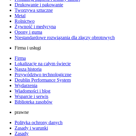
Drukowanie i pakowanie
Tworzywa sztuczne
Metal
Rolnictwo
Żywność i medycyna
Opony i guma
Niestandardowe rozwiązania dla złączy obrotowych
Firma i usługi
Firma
Lokalizacje na całym świecie
Nasza historia
Przywództwo technologiczne
Deublin Performance System
Wydarzenia
Wiadomości i blog
Wsparcie i serwis
Biblioteka zasobów
prawne
Polityka ochrony danych
Zasady i warunki
Zasady