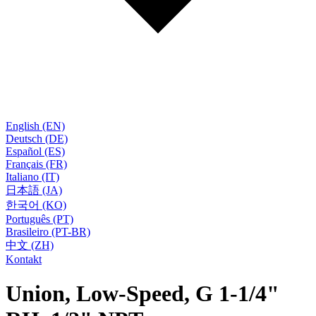
English (EN)
Deutsch (DE)
Español (ES)
Français (FR)
Italiano (IT)
日本語 (JA)
한국어 (KO)
Português (PT)
Brasileiro (PT-BR)
中文 (ZH)
Kontakt
Union, Low-Speed, G 1-1/4"