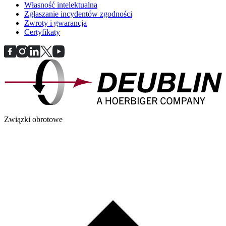
Własność intelektualna
Zgłaszanie incydentów zgodności
Zwroty i gwarancja
Certyfikaty
Związki obrotowe