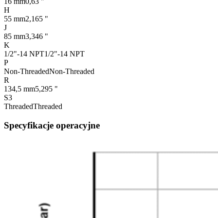
16 mm
0,63 "
H
55 mm
2,165 "
J
85 mm
3,346 "
K
1/2"-14 NPT
1/2"-14 NPT
P
Non-Threaded
Non-Threaded
R
134,5 mm
5,295 "
S3
Threaded
Threaded
Specyfikacje operacyjne