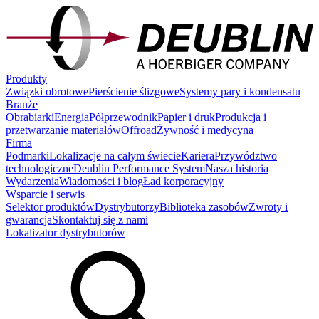
Produkty
Związki obrotowe
Pierścienie ślizgowe
Systemy pary i kondensatu
Branże
Obrabiarki
Energia
Półprzewodnik
Papier i druk
Produkcja i
przetwarzanie materiałów
Offroad
Żywność i medycyna
Firma
Podmarki
Lokalizacje na całym świecie
Kariera
Przywództwo
technologiczne
Deublin Performance System
Nasza historia
Wydarzenia
Wiadomości i blog
Ład korporacyjny
Wsparcie i serwis
Selektor produktów
Dystrybutorzy
Biblioteka zasobów
Zwroty i
gwarancja
Skontaktuj się z nami
Lokalizator dystrybutorów