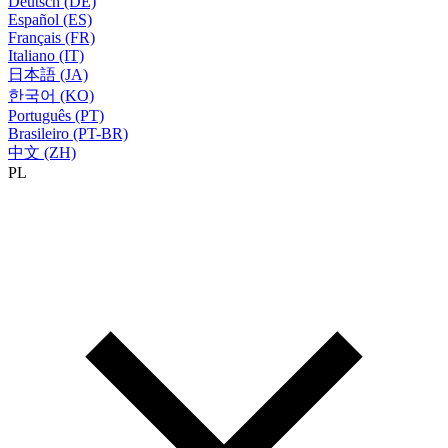
Deutsch (DE)
Español (ES)
Français (FR)
Italiano (IT)
日本語 (JA)
한국어 (KO)
Português (PT)
Brasileiro (PT-BR)
中文 (ZH)
PL