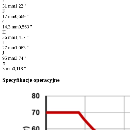
E
31 mm
1,22 "
F
17 mm
0,669 "
G
14,3 mm
0,563 "
H
36 mm
1,417 "
I
27 mm
1,063 "
J
95 mm
3,74 "
X
3 mm
0,118 "
Specyfikacje operacyjne