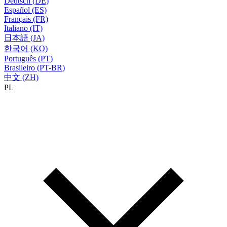
Deutsch (DE)
Español (ES)
Français (FR)
Italiano (IT)
日本語 (JA)
한국어 (KO)
Português (PT)
Brasileiro (PT-BR)
中文 (ZH)
PL