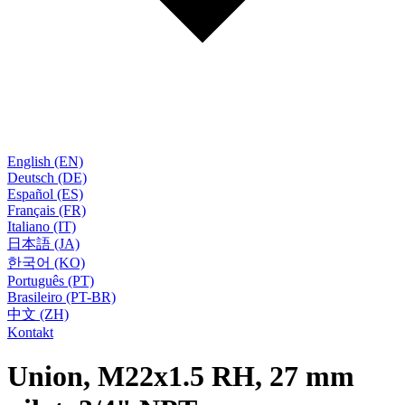
English (EN)
Deutsch (DE)
Español (ES)
Français (FR)
Italiano (IT)
日本語 (JA)
한국어 (KO)
Português (PT)
Brasileiro (PT-BR)
中文 (ZH)
Kontakt
Union, M22x1.5 RH, 27 mm