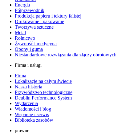
Energia
Półprzewodnik
Produkcja papieru i tektury falistej
Drukowanie i pakowanie
Tworzywa sztuczne
Metal
Rolnictwo
Żywność i medycyna
Opony i guma
Niestandardowe rozwiązania dla złączy obrotowych
Firma i usługi
Firma
Lokalizacje na całym świecie
Nasza historia
Przywództwo technologiczne
Deublin Performance System
Wydarzenia
Wiadomości i blog
Wsparcie i serwis
Biblioteka zasobów
prawne