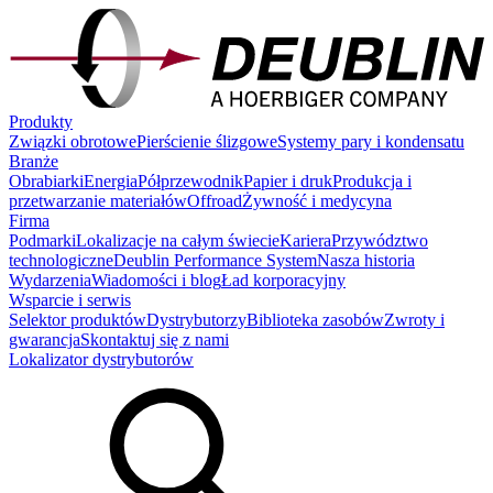
Produkty
Związki obrotowe
Pierścienie ślizgowe
Systemy pary i kondensatu
Branże
Obrabiarki
Energia
Półprzewodnik
Papier i druk
Produkcja i
przetwarzanie materiałów
Offroad
Żywność i medycyna
Firma
Podmarki
Lokalizacje na całym świecie
Kariera
Przywództwo
technologiczne
Deublin Performance System
Nasza historia
Wydarzenia
Wiadomości i blog
Ład korporacyjny
Wsparcie i serwis
Selektor produktów
Dystrybutorzy
Biblioteka zasobów
Zwroty i
gwarancja
Skontaktuj się z nami
Lokalizator dystrybutorów