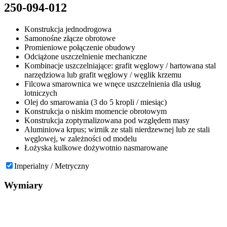
250-094-012
Konstrukcja jednodrogowa
Samonośne złącze obrotowe
Promieniowe połączenie obudowy
Odciążone uszczelnienie mechaniczne
Kombinacje uszczelniające: grafit węglowy / hartowana stal
narzędziowa lub grafit węglowy / węglik krzemu
Filcowa smarownica we wnęce uszczelnienia dla usług
lotniczych
Olej do smarowania (3 do 5 kropli / miesiąc)
Konstrukcja o niskim momencie obrotowym
Konstrukcja zoptymalizowana pod względem masy
Aluminiowa krpus; wirnik ze stali nierdzewnej lub ze stali
węglowej, w zależności od modelu
Łożyska kulkowe dożywotnio nasmarowane
Imperialny / Metryczny
Wymiary