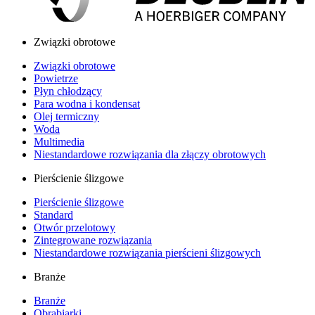
Związki obrotowe
Związki obrotowe
Powietrze
Płyn chłodzący
Para wodna i kondensat
Olej termiczny
Woda
Multimedia
Niestandardowe rozwiązania dla złączy obrotowych
Pierścienie ślizgowe
Pierścienie ślizgowe
Standard
Otwór przelotowy
Zintegrowane rozwiązania
Niestandardowe rozwiązania pierścieni ślizgowych
Branże
Branże
Obrabiarki