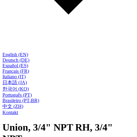
English (EN)
Deutsch (DE)
Español (ES)
Français (FR)
Italiano (IT)
日本語 (JA)
한국어 (KO)
Português (PT)
Brasileiro (PT-BR)
中文 (ZH)
Kontakt
Union, 3/4" NPT RH, 3/4"