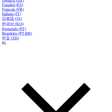
Deutsch (DE)
Español (ES)
Français (FR)
Italiano (IT)
日本語 (JA)
한국어 (KO)
Português (PT)
Brasileiro (PT-BR)
中文 (ZH)
PL