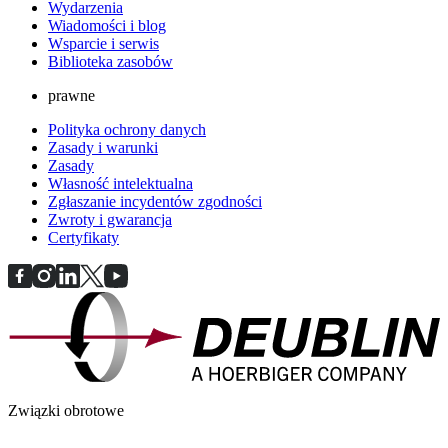
Wydarzenia
Wiadomości i blog
Wsparcie i serwis
Biblioteka zasobów
prawne
Polityka ochrony danych
Zasady i warunki
Zasady
Własność intelektualna
Zgłaszanie incydentów zgodności
Zwroty i gwarancja
Certyfikaty
Związki obrotowe