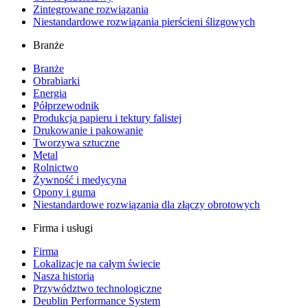
Zintegrowane rozwiązania
Niestandardowe rozwiązania pierścieni ślizgowych
Branże
Branże
Obrabiarki
Energia
Półprzewodnik
Produkcja papieru i tektury falistej
Drukowanie i pakowanie
Tworzywa sztuczne
Metal
Rolnictwo
Żywność i medycyna
Opony i guma
Niestandardowe rozwiązania dla złączy obrotowych
Firma i usługi
Firma
Lokalizacje na całym świecie
Nasza historia
Przywództwo technologiczne
Deublin Performance System