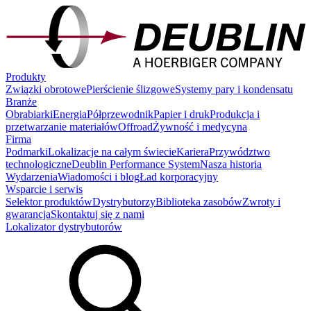
Produkty
Związki obrotowe
Pierścienie ślizgowe
Systemy pary i kondensatu
Branże
Obrabiarki
Energia
Półprzewodnik
Papier i druk
Produkcja i
przetwarzanie materiałów
Offroad
Żywność i medycyna
Firma
Podmarki
Lokalizacje na całym świecie
Kariera
Przywództwo
technologiczne
Deublin Performance System
Nasza historia
Wydarzenia
Wiadomości i blog
Ład korporacyjny
Wsparcie i serwis
Selektor produktów
Dystrybutorzy
Biblioteka zasobów
Zwroty i
gwarancja
Skontaktuj się z nami
Lokalizator dystrybutorów