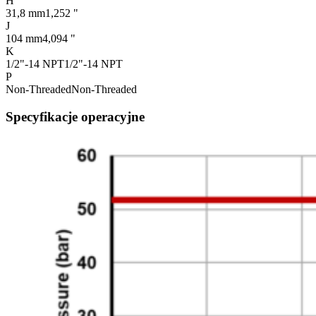
H
31,8 mm
1,252 "
J
104 mm
4,094 "
K
1/2"-14 NPT
1/2"-14 NPT
P
Non-Threaded
Non-Threaded
Specyfikacje operacyjne