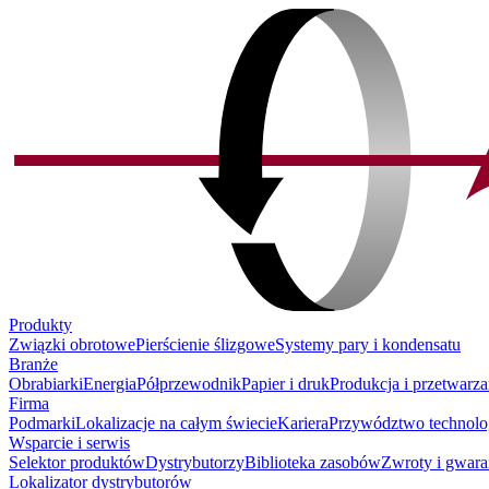
Produkty
Związki obrotowe
Pierścienie ślizgowe
Systemy pary i kondensatu
Branże
Obrabiarki
Energia
Półprzewodnik
Papier i druk
Produkcja i przetwarza
Firma
Podmarki
Lokalizacje na całym świecie
Kariera
Przywództwo technolo
Wsparcie i serwis
Selektor produktów
Dystrybutorzy
Biblioteka zasobów
Zwroty i gwara
Lokalizator dystrybutorów