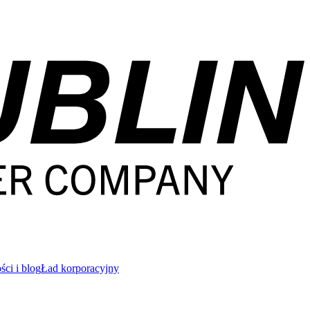
ci i blog
Ład korporacyjny