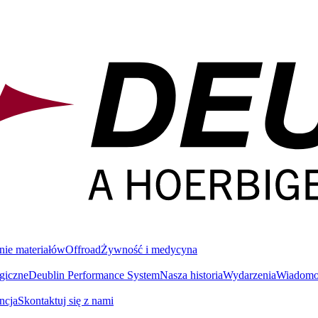
nie materiałów
Offroad
Żywność i medycyna
giczne
Deublin Performance System
Nasza historia
Wydarzenia
Wiadomoś
ncja
Skontaktuj się z nami