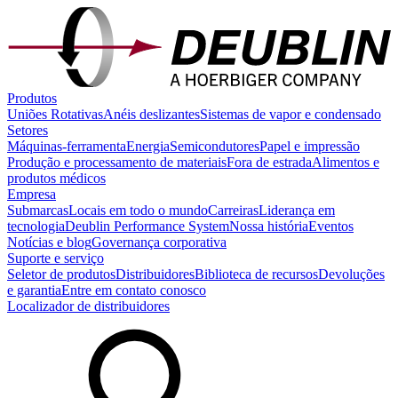
Produtos
Uniões Rotativas
Anéis deslizantes
Sistemas de vapor e condensado
Setores
Máquinas-ferramenta
Energia
Semicondutores
Papel e impressão
Produção e processamento de materiais
Fora de estrada
Alimentos e
produtos médicos
Empresa
Submarcas
Locais em todo o mundo
Carreiras
Liderança em
tecnologia
Deublin Performance System
Nossa história
Eventos
Notícias e blog
Governança corporativa
Suporte e serviço
Seletor de produtos
Distribuidores
Biblioteca de recursos
Devoluções
e garantia
Entre em contato conosco
Localizador de distribuidores