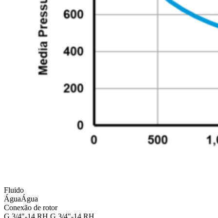
Fluido
Água
Água
Conexão de rotor
G 3/4"-14 RH
G 3/4"-14 RH