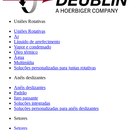
Uniões Rotativas
Uniões Rotativas
Ar
Líquido de arrefecimento
Vapor e condensado
Óleo térmico
Água
Multimídia
Soluções personalizadas para juntas rotativas
Anéis deslizantes
Anéis deslizantes
Padrão
furo passante
Soluções integradas
Soluções personalizadas para anéis deslizantes
Setores
Setores