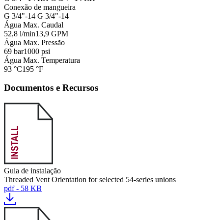
Conexão de mangueira
G 3/4"-14
G 3/4"-14
Água Max. Caudal
52,8 l/min
13,9 GPM
Água Max. Pressão
69 bar
1000 psi
Água Max. Temperatura
93 °C
195 °F
Documentos e Recursos
Guia de instalação
Threaded Vent Orientation for selected 54-series unions
pdf - 58 KB