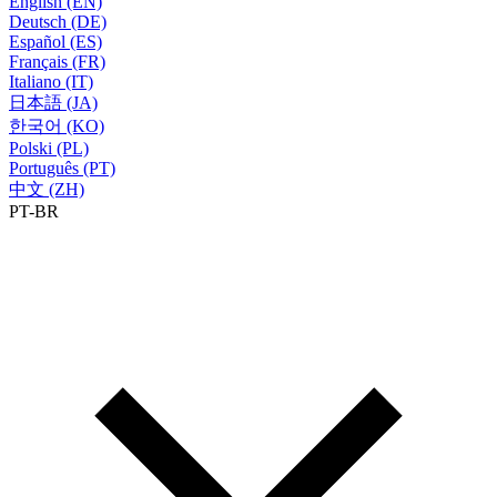
English (EN)
Deutsch (DE)
Español (ES)
Français (FR)
Italiano (IT)
日本語 (JA)
한국어 (KO)
Polski (PL)
Português (PT)
中文 (ZH)
PT-BR