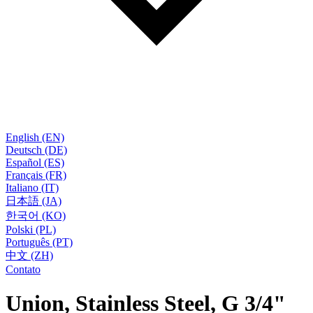
English (EN)
Deutsch (DE)
Español (ES)
Français (FR)
Italiano (IT)
日本語 (JA)
한국어 (KO)
Polski (PL)
Português (PT)
中文 (ZH)
Contato
Union, Stainless Steel, G 3/4"