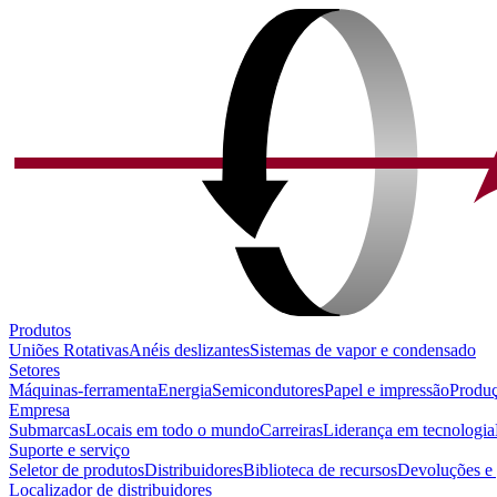
Produtos
Uniões Rotativas
Anéis deslizantes
Sistemas de vapor e condensado
Setores
Máquinas-ferramenta
Energia
Semicondutores
Papel e impressão
Produç
Empresa
Submarcas
Locais em todo o mundo
Carreiras
Liderança em tecnologia
Suporte e serviço
Seletor de produtos
Distribuidores
Biblioteca de recursos
Devoluções e 
Localizador de distribuidores