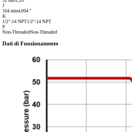
32 mm
1,26 "
J
104 mm
4,094 "
K
1/2"-14 NPT
1/2"-14 NPT
P
Non-Threaded
Non-Threaded
Dati di Funzionamento