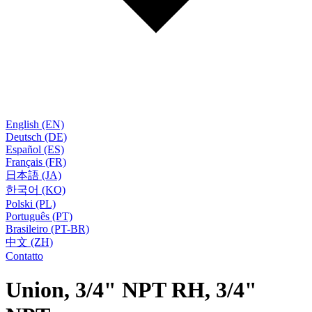
English (EN)
Deutsch (DE)
Español (ES)
Français (FR)
日本語 (JA)
한국어 (KO)
Polski (PL)
Português (PT)
Brasileiro (PT-BR)
中文 (ZH)
Contatto
Union, 3/4" NPT RH, 3/4"