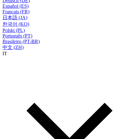
Deutsch (DE)
Español (ES)
Français (FR)
日本語 (JA)
한국어 (KO)
Polski (PL)
Português (PT)
Brasileiro (PT-BR)
中文 (ZH)
IT