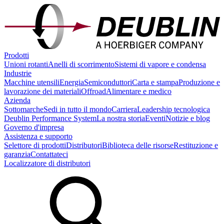
Prodotti
Unioni rotanti
Anelli di scorrimento
Sistemi di vapore e condensa
Industrie
Macchine utensili
Energia
Semiconduttori
Carta e stampa
Produzione e
lavorazione dei materiali
Offroad
Alimentare e medico
Azienda
Sottomarche
Sedi in tutto il mondo
Carriera
Leadership tecnologica
Deublin Performance System
La nostra storia
Eventi
Notizie e blog
Governo d'impresa
Assistenza e supporto
Selettore di prodotti
Distributori
Biblioteca delle risorse
Restituzione e
garanzia
Contattateci
Localizzatore di distributori