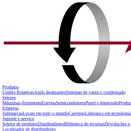
Produtos
Uniões Rotativas
Anéis deslizantes
Sistemas de vapor e condensado
Setores
Máquinas-ferramenta
Energia
Semicondutores
Papel e impressão
Produç
Empresa
Submarcas
Locais em todo o mundo
Carreiras
Liderança em tecnologia
Suporte e serviço
Seletor de produtos
Distribuidores
Biblioteca de recursos
Devoluções e 
Localizador de distribuidores