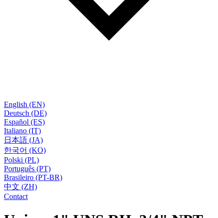
English (EN)
Deutsch (DE)
Español (ES)
Italiano (IT)
日本語 (JA)
한국어 (KO)
Polski (PL)
Português (PT)
Brasileiro (PT-BR)
中文 (ZH)
Contact