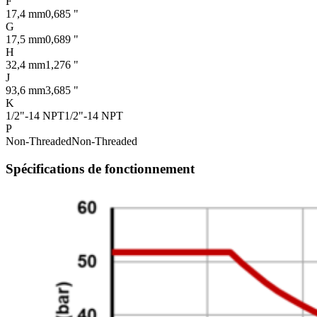
F
17,4 mm
0,685 "
G
17,5 mm
0,689 "
H
32,4 mm
1,276 "
J
93,6 mm
3,685 "
K
1/2"-14 NPT
1/2"-14 NPT
P
Non-Threaded
Non-Threaded
Spécifications de fonctionnement