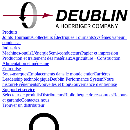
Produits
Joints Tournants
Collecteurs Électriques Tournants
Systèmes vapeur -
condensat
Industries
Machines-outils
L'énergie
Semi-conducteurs
Papier et impression
Production et traitement des matériaux
Agriculture - Construction
Alimentation et médecine
Entreprise
Sous-marques
Emplacements dans le monde entier
Carrières
Leadership technologique
Deublin Performance System
Notre
histoire
Evénements
Nouvelles et blog
Gouvernance d'entreprise
Support et service
Sélecteur de produits
Distributeurs
Bibliothèque de ressources
Retours
et garantie
Contactez nous
Trouver un distributeur