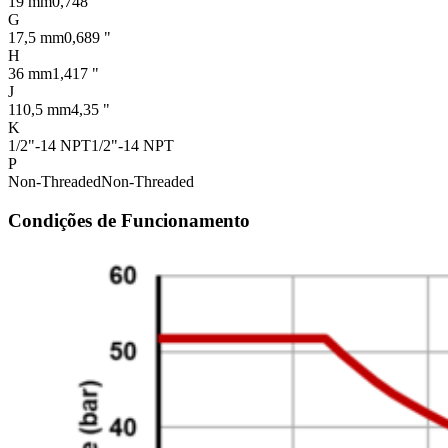
19 mm
0,748 "
G
17,5 mm
0,689 "
H
36 mm
1,417 "
J
110,5 mm
4,35 "
K
1/2"-14 NPT
1/2"-14 NPT
P
Non-Threaded
Non-Threaded
Condições de Funcionamento