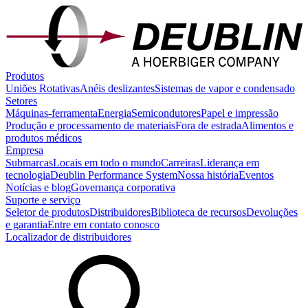
Produtos
Uniões Rotativas
Anéis deslizantes
Sistemas de vapor e condensado
Setores
Máquinas-ferramenta
Energia
Semicondutores
Papel e impressão
Produção e processamento de materiais
Fora de estrada
Alimentos e
produtos médicos
Empresa
Submarcas
Locais em todo o mundo
Carreiras
Liderança em
tecnologia
Deublin Performance System
Nossa história
Eventos
Notícias e blog
Governança corporativa
Suporte e serviço
Seletor de produtos
Distribuidores
Biblioteca de recursos
Devoluções
e garantia
Entre em contato conosco
Localizador de distribuidores