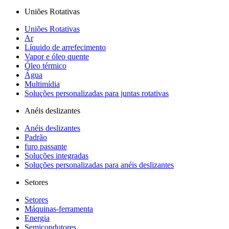
Uniões Rotativas
Uniões Rotativas
Ar
Líquido de arrefecimento
Vapor e óleo quente
Óleo térmico
Água
Multimídia
Soluções personalizadas para juntas rotativas
Anéis deslizantes
Anéis deslizantes
Padrão
furo passante
Soluções integradas
Soluções personalizadas para anéis deslizantes
Setores
Setores
Máquinas-ferramenta
Energia
Semicondutores