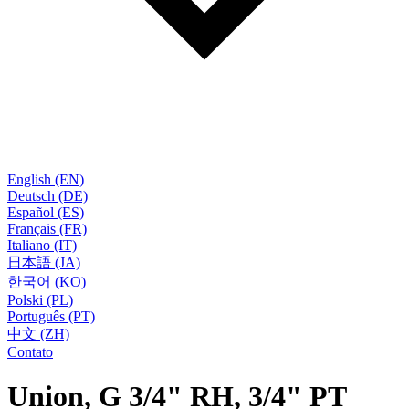
English (EN)
Deutsch (DE)
Español (ES)
Français (FR)
Italiano (IT)
日本語 (JA)
한국어 (KO)
Polski (PL)
Português (PT)
中文 (ZH)
Contato
Union, G 3/4" RH, 3/4" PT