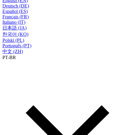
English (EN)
Deutsch (DE)
Español (ES)
Français (FR)
Italiano (IT)
日本語 (JA)
한국어 (KO)
Polski (PL)
Português (PT)
中文 (ZH)
PT-BR