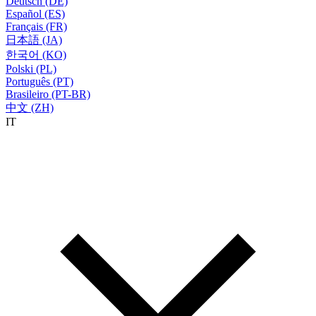
Deutsch (DE)
Español (ES)
Français (FR)
日本語 (JA)
한국어 (KO)
Polski (PL)
Português (PT)
Brasileiro (PT-BR)
中文 (ZH)
IT