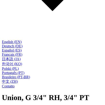
English (EN)
Deutsch (DE)
Español (ES)
Français (FR)
日本語 (JA)
한국어 (KO)
Polski (PL)
Português (PT)
Brasileiro (PT-BR)
中文 (ZH)
Contatto
Union, G 3/4" RH, 3/4" PT