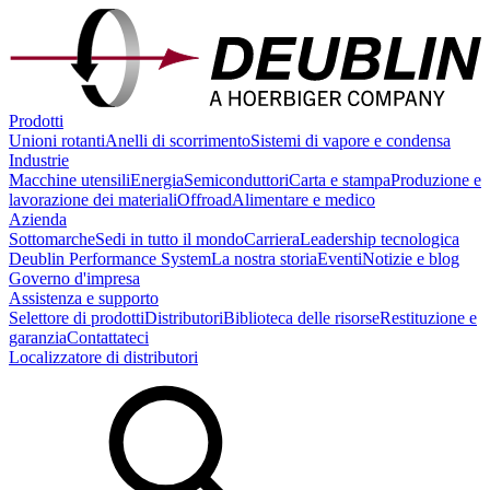
Prodotti
Unioni rotanti
Anelli di scorrimento
Sistemi di vapore e condensa
Industrie
Macchine utensili
Energia
Semiconduttori
Carta e stampa
Produzione e
lavorazione dei materiali
Offroad
Alimentare e medico
Azienda
Sottomarche
Sedi in tutto il mondo
Carriera
Leadership tecnologica
Deublin Performance System
La nostra storia
Eventi
Notizie e blog
Governo d'impresa
Assistenza e supporto
Selettore di prodotti
Distributori
Biblioteca delle risorse
Restituzione e
garanzia
Contattateci
Localizzatore di distributori