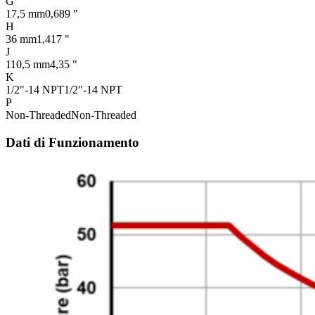
G
17,5 mm
0,689 "
H
36 mm
1,417 "
J
110,5 mm
4,35 "
K
1/2"-14 NPT
1/2"-14 NPT
P
Non-Threaded
Non-Threaded
Dati di Funzionamento