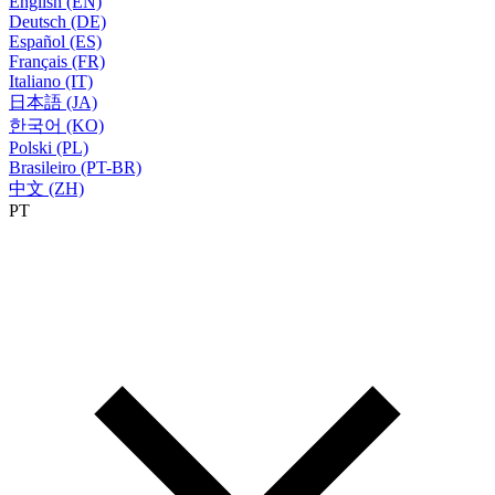
English (EN)
Deutsch (DE)
Español (ES)
Français (FR)
Italiano (IT)
日本語 (JA)
한국어 (KO)
Polski (PL)
Brasileiro (PT-BR)
中文 (ZH)
PT