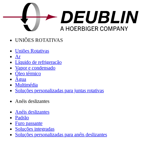
UNIÕES ROTATIVAS
Uniões Rotativas
Ar
Líquido de refrigeração
Vapor e condensado
Óleo térmico
Água
Multimédia
Soluções personalizadas para juntas rotativas
Anéis deslizantes
Anéis deslizantes
Padrão
Furo passante
Soluções integradas
Soluções personalizadas para anéis deslizantes