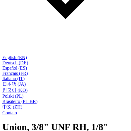
English (EN)
Deutsch (DE)
Español (ES)
Français (FR)
Italiano (IT)
日本語 (JA)
한국어 (KO)
Polski (PL)
Brasileiro (PT-BR)
中文 (ZH)
Contato
Union, 3/8" UNF RH, 1/8"