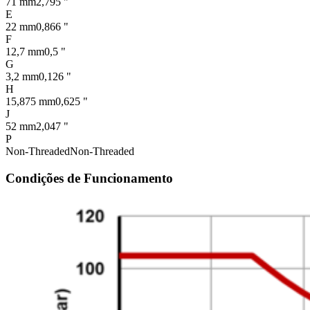
71 mm
2,795 "
E
22 mm
0,866 "
F
12,7 mm
0,5 "
G
3,2 mm
0,126 "
H
15,875 mm
0,625 "
J
52 mm
2,047 "
P
Non-Threaded
Non-Threaded
Condições de Funcionamento