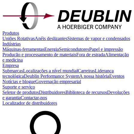
Produtos
Uniões Rotativas
Anéis deslizantes
Sistemas de vapor e condensados
Indústrias
Máquinas-ferramentas
Energia
Semicondutores
Papel e impressão
Produção e processamento de materiais
Fora de estrada
Alimentação
e medicina
Empresa
Submarcas
Localizações a nível mundial
Carreiras
Liderança
tecnológica
Deublin Performance System
A nossa história
Eventos
Notícias e blogue
Governação empresarial
Suporte e serviço
Seletor de produtos
Distribuidores
Biblioteca de recursos
Devoluções
e garantia
Contactar-nos
Localizador de distribuidores