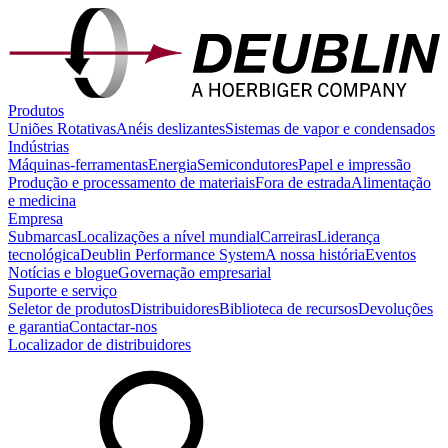
Produtos
Uniões Rotativas
Anéis deslizantes
Sistemas de vapor e condensados
Indústrias
Máquinas-ferramentas
Energia
Semicondutores
Papel e impressão
Produção e processamento de materiais
Fora de estrada
Alimentação
e medicina
Empresa
Submarcas
Localizações a nível mundial
Carreiras
Liderança
tecnológica
Deublin Performance System
A nossa história
Eventos
Notícias e blogue
Governação empresarial
Suporte e serviço
Seletor de produtos
Distribuidores
Biblioteca de recursos
Devoluções
e garantia
Contactar-nos
Localizador de distribuidores