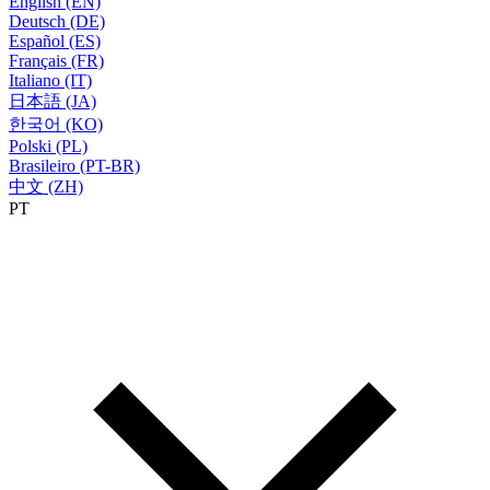
English (EN)
Deutsch (DE)
Español (ES)
Français (FR)
Italiano (IT)
日本語 (JA)
한국어 (KO)
Polski (PL)
Brasileiro (PT-BR)
中文 (ZH)
PT