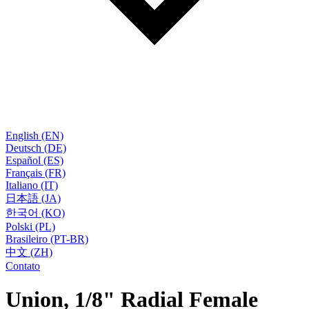
English (EN)
Deutsch (DE)
Español (ES)
Français (FR)
Italiano (IT)
日本語 (JA)
한국어 (KO)
Polski (PL)
Brasileiro (PT-BR)
中文 (ZH)
Contato
Union, 1/8" Radial Female