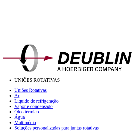
UNIÕES ROTATIVAS
Uniões Rotativas
Ar
Líquido de refrigeração
Vapor e condensado
Óleo térmico
Água
Multimédia
Soluções personalizadas para juntas rotativas