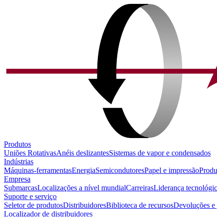
Produtos
Uniões Rotativas
Anéis deslizantes
Sistemas de vapor e condensados
Indústrias
Máquinas-ferramentas
Energia
Semicondutores
Papel e impressão
Produ
Empresa
Submarcas
Localizações a nível mundial
Carreiras
Liderança tecnológi
Suporte e serviço
Seletor de produtos
Distribuidores
Biblioteca de recursos
Devoluções e 
Localizador de distribuidores