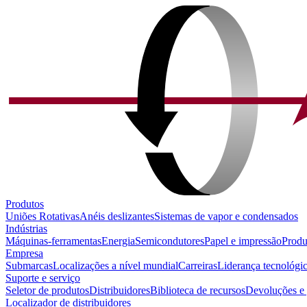
Produtos
Uniões Rotativas
Anéis deslizantes
Sistemas de vapor e condensados
Indústrias
Máquinas-ferramentas
Energia
Semicondutores
Papel e impressão
Produ
Empresa
Submarcas
Localizações a nível mundial
Carreiras
Liderança tecnológi
Suporte e serviço
Seletor de produtos
Distribuidores
Biblioteca de recursos
Devoluções e 
Localizador de distribuidores