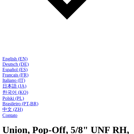
English (EN)
Deutsch (DE)
Español (ES)
Français (FR)
Italiano (IT)
日本語 (JA)
한국어 (KO)
Polski (PL)
Brasileiro (PT-BR)
中文 (ZH)
Contato
Union, Pop-Off, 5/8" UNF RH,