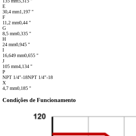
135 mm
5,315 "
E
30,4 mm
1,197 "
F
11,2 mm
0,44 "
G
8,5 mm
0,335 "
H
24 mm
0,945 "
I
16,649 mm
0,655 "
J
105 mm
4,134 "
P
NPT 1/4"-18
NPT 1/4"-18
X
4,7 mm
0,185 "
Condições de Funcionamento