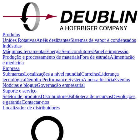
Produtos
Uniões Rotativas
Anéis deslizantes
Sistemas de vapor e condensados
Indústrias
Máquinas-ferramentas
Energia
Semicondutores
Papel e impressão
Produção e processamento de materiais
Fora de estrada
Alimentação
e medicina
Empresa
Submarcas
Localizações a nível mundial
Carreiras
Liderança
tecnológica
Deublin Performance System
A nossa história
Eventos
Notícias e blogue
Governação empresarial
Suporte e serviço
Seletor de produtos
Distribuidores
Biblioteca de recursos
Devoluções
e garantia
Contactar-nos
Localizador de distribuidores