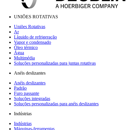
UNIÕES ROTATIVAS
Uniões Rotativas
Ar
Líquido de refrigeração
Vapor e condensado
Óleo térmico
Água
Multimédia
Soluções personalizadas para juntas rotativas
Anéis deslizantes
Anéis deslizantes
Padrão
Furo passante
Soluções integradas
Soluções personalizadas para anéis deslizantes
Indústrias
Indústrias
Máquinas-ferramentas