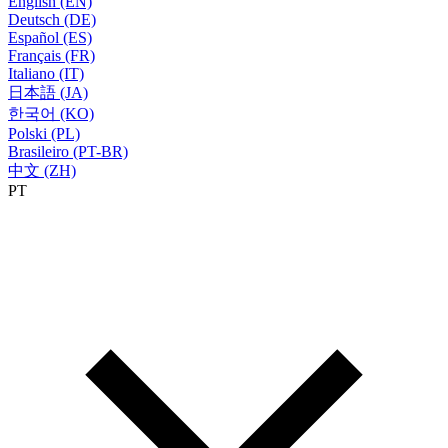
English (EN)
Deutsch (DE)
Español (ES)
Français (FR)
Italiano (IT)
日本語 (JA)
한국어 (KO)
Polski (PL)
Brasileiro (PT-BR)
中文 (ZH)
PT