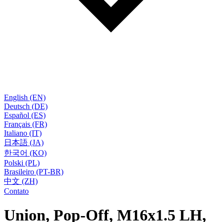
English (EN)
Deutsch (DE)
Español (ES)
Français (FR)
Italiano (IT)
日本語 (JA)
한국어 (KO)
Polski (PL)
Brasileiro (PT-BR)
中文 (ZH)
Contato
Union, Pop-Off, M16x1.5 LH,