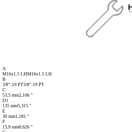
A
M16x1.5 LH
M16x1.5 LH
B
3/8"-19 PT
3/8"-19 PT
C
53,5 mm
2,106 "
D1
135 mm
5,315 "
E
30 mm
1,181 "
F
15,9 mm
0,626 "