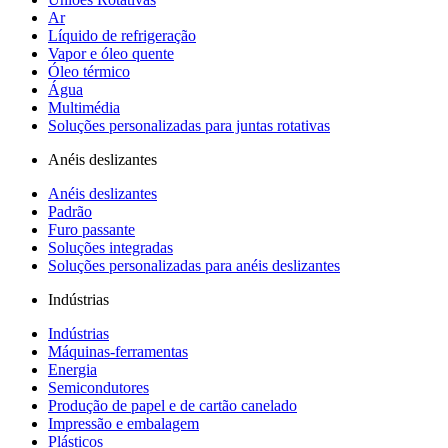
Ar
Líquido de refrigeração
Vapor e óleo quente
Óleo térmico
Água
Multimédia
Soluções personalizadas para juntas rotativas
Anéis deslizantes
Anéis deslizantes
Padrão
Furo passante
Soluções integradas
Soluções personalizadas para anéis deslizantes
Indústrias
Indústrias
Máquinas-ferramentas
Energia
Semicondutores
Produção de papel e de cartão canelado
Impressão e embalagem
Plásticos