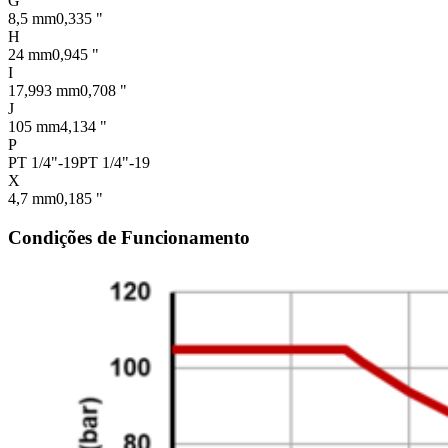
G
8,5 mm
0,335 "
H
24 mm
0,945 "
I
17,993 mm
0,708 "
J
105 mm
4,134 "
P
PT 1/4"-19
PT 1/4"-19
X
4,7 mm
0,185 "
Condições de Funcionamento