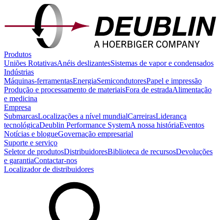
Produtos
Uniões Rotativas
Anéis deslizantes
Sistemas de vapor e condensados
Indústrias
Máquinas-ferramentas
Energia
Semicondutores
Papel e impressão
Produção e processamento de materiais
Fora de estrada
Alimentação
e medicina
Empresa
Submarcas
Localizações a nível mundial
Carreiras
Liderança
tecnológica
Deublin Performance System
A nossa história
Eventos
Notícias e blogue
Governação empresarial
Suporte e serviço
Seletor de produtos
Distribuidores
Biblioteca de recursos
Devoluções
e garantia
Contactar-nos
Localizador de distribuidores