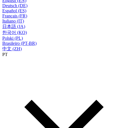
English (EN)
Deutsch (DE)
Español (ES)
Français (FR)
Italiano (IT)
日本語 (JA)
한국어 (KO)
Polski (PL)
Brasileiro (PT-BR)
中文 (ZH)
PT