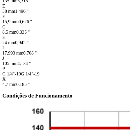
135 mm
5,315 "
E
38 mm
1,496 "
F
15,9 mm
0,626 "
G
8,5 mm
0,335 "
H
24 mm
0,945 "
I
17,993 mm
0,708 "
J
105 mm
4,134 "
P
G 1/4"-19
G 1/4"-19
X
4,7 mm
0,185 "
Condições de Funcionamento