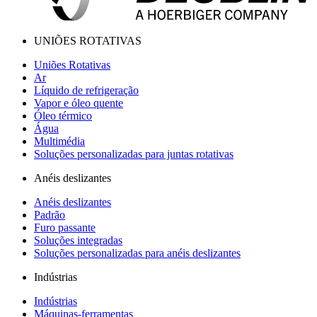
UNIÕES ROTATIVAS
Uniões Rotativas
Ar
Líquido de refrigeração
Vapor e óleo quente
Óleo térmico
Água
Multimédia
Soluções personalizadas para juntas rotativas
Anéis deslizantes
Anéis deslizantes
Padrão
Furo passante
Soluções integradas
Soluções personalizadas para anéis deslizantes
Indústrias
Indústrias
Máquinas-ferramentas