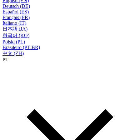
English (EN)
Deutsch (DE)
Español (ES)
Français (FR)
Italiano (IT)
日本語 (JA)
한국어 (KO)
Polski (PL)
Brasileiro (PT-BR)
中文 (ZH)
PT