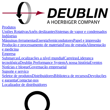
Produtos
Uniões Rotativas
Anéis deslizantes
Sistemas de vapor e condensados
Indústrias
Máquinas-ferramentas
Energia
Semicondutores
Papel e impressão
Produção e processamento de materiais
Fora de estrada
Alimentação
e medicina
Empresa
Submarcas
Localizações a nível mundial
Carreiras
Liderança
tecnológica
Deublin Performance System
A nossa história
Eventos
Notícias e blogue
Governação empresarial
Suporte e serviço
Seletor de produtos
Distribuidores
Biblioteca de recursos
Devoluções
e garantia
Contactar-nos
Localizador de distribuidores