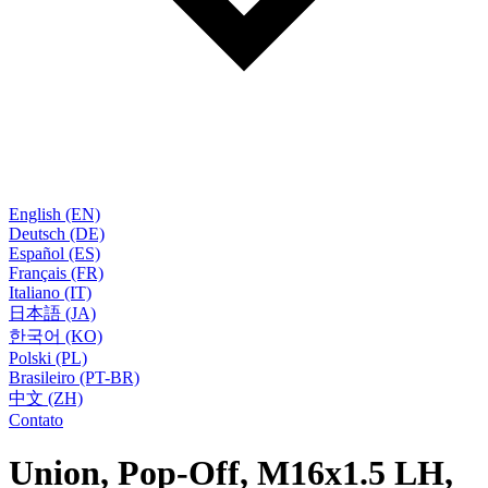
English (EN)
Deutsch (DE)
Español (ES)
Français (FR)
Italiano (IT)
日本語 (JA)
한국어 (KO)
Polski (PL)
Brasileiro (PT-BR)
中文 (ZH)
Contato
Union, Pop-Off, M16x1.5 LH,