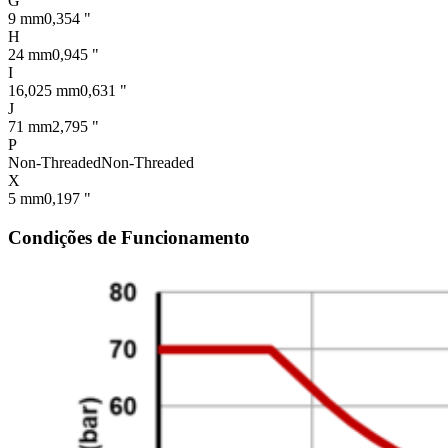
G
9 mm
0,354 "
H
24 mm
0,945 "
I
16,025 mm
0,631 "
J
71 mm
2,795 "
P
Non-Threaded
Non-Threaded
X
5 mm
0,197 "
Condições de Funcionamento