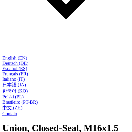
English (EN)
Deutsch (DE)
Español (ES)
Français (FR)
Italiano (IT)
日本語 (JA)
한국어 (KO)
Polski (PL)
Brasileiro (PT-BR)
中文 (ZH)
Contato
Union, Closed-Seal, M16x1.5