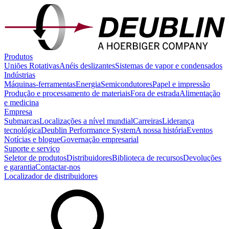
Produtos
Uniões Rotativas
Anéis deslizantes
Sistemas de vapor e condensados
Indústrias
Máquinas-ferramentas
Energia
Semicondutores
Papel e impressão
Produção e processamento de materiais
Fora de estrada
Alimentação
e medicina
Empresa
Submarcas
Localizações a nível mundial
Carreiras
Liderança
tecnológica
Deublin Performance System
A nossa história
Eventos
Notícias e blogue
Governação empresarial
Suporte e serviço
Seletor de produtos
Distribuidores
Biblioteca de recursos
Devoluções
e garantia
Contactar-nos
Localizador de distribuidores