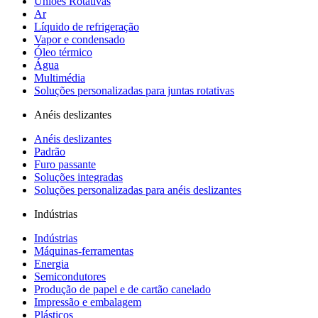
Uniões Rotativas
Ar
Líquido de refrigeração
Vapor e condensado
Óleo térmico
Água
Multimédia
Soluções personalizadas para juntas rotativas
Anéis deslizantes
Anéis deslizantes
Padrão
Furo passante
Soluções integradas
Soluções personalizadas para anéis deslizantes
Indústrias
Indústrias
Máquinas-ferramentas
Energia
Semicondutores
Produção de papel e de cartão canelado
Impressão e embalagem
Plásticos