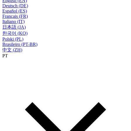
English (EN)
Deutsch (DE)
Español (ES)
Français (FR)
Italiano (IT)
日本語 (JA)
한국어 (KO)
Polski (PL)
Brasileiro (PT-BR)
中文 (ZH)
PT