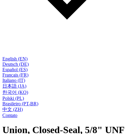
English (EN)
Deutsch (DE)
Español (ES)
Français (FR)
Italiano (IT)
日本語 (JA)
한국어 (KO)
Polski (PL)
Brasileiro (PT-BR)
中文 (ZH)
Contato
Union, Closed-Seal, 5/8" UNF