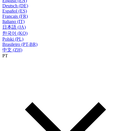
English (EN)
Deutsch (DE)
Español (ES)
Français (FR)
Italiano (IT)
日本語 (JA)
한국어 (KO)
Polski (PL)
Brasileiro (PT-BR)
中文 (ZH)
PT