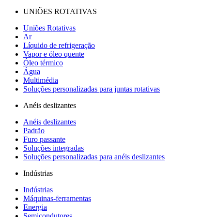
UNIÕES ROTATIVAS
Uniões Rotativas
Ar
Líquido de refrigeração
Vapor e óleo quente
Óleo térmico
Água
Multimédia
Soluções personalizadas para juntas rotativas
Anéis deslizantes
Anéis deslizantes
Padrão
Furo passante
Soluções integradas
Soluções personalizadas para anéis deslizantes
Indústrias
Indústrias
Máquinas-ferramentas
Energia
Semicondutores