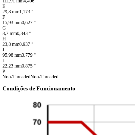
111,91 mm
4,406 "
E
29,8 mm
1,173 "
F
15,93 mm
0,627 "
G
8,7 mm
0,343 "
H
23,8 mm
0,937 "
J
95,98 mm
3,779 "
L
22,23 mm
0,875 "
P
Non-Threaded
Non-Threaded
Condições de Funcionamento