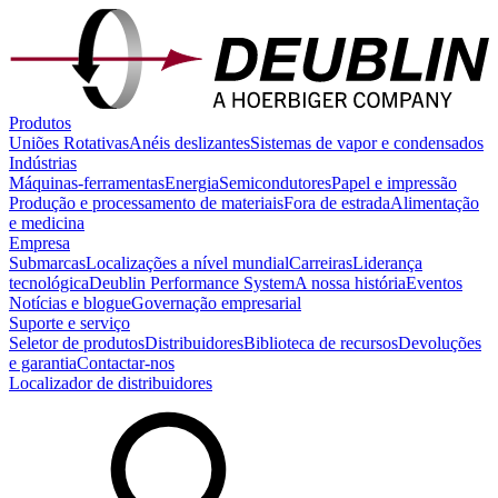
Produtos
Uniões Rotativas
Anéis deslizantes
Sistemas de vapor e condensados
Indústrias
Máquinas-ferramentas
Energia
Semicondutores
Papel e impressão
Produção e processamento de materiais
Fora de estrada
Alimentação
e medicina
Empresa
Submarcas
Localizações a nível mundial
Carreiras
Liderança
tecnológica
Deublin Performance System
A nossa história
Eventos
Notícias e blogue
Governação empresarial
Suporte e serviço
Seletor de produtos
Distribuidores
Biblioteca de recursos
Devoluções
e garantia
Contactar-nos
Localizador de distribuidores