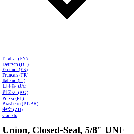
English (EN)
Deutsch (DE)
Español (ES)
Français (FR)
Italiano (IT)
日本語 (JA)
한국어 (KO)
Polski (PL)
Brasileiro (PT-BR)
中文 (ZH)
Contato
Union, Closed-Seal, 5/8" UNF