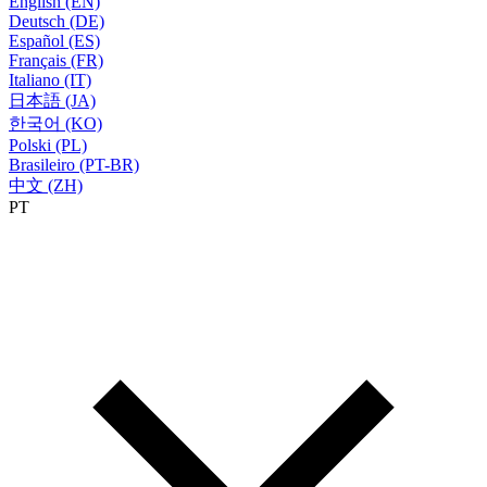
English (EN)
Deutsch (DE)
Español (ES)
Français (FR)
Italiano (IT)
日本語 (JA)
한국어 (KO)
Polski (PL)
Brasileiro (PT-BR)
中文 (ZH)
PT