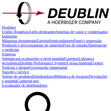
Produtos
Uniões Rotativas
Anéis deslizantes
Sistemas de vapor e condensados
Indústrias
Máquinas-ferramentas
Energia
Semicondutores
Papel e impressão
Produção e processamento de materiais
Fora de estrada
Alimentação
e medicina
Empresa
Submarcas
Localizações a nível mundial
Carreiras
Liderança
tecnológica
Deublin Performance System
A nossa história
Eventos
Notícias e blogue
Governação empresarial
Suporte e serviço
Seletor de produtos
Distribuidores
Biblioteca de recursos
Devoluções
e garantia
Contactar-nos
Localizador de distribuidores