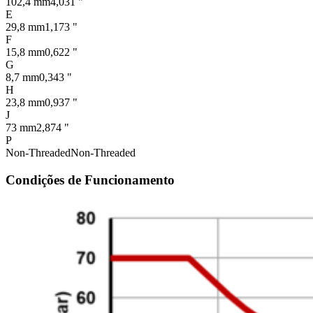
102,4 mm
4,031 "
E
29,8 mm
1,173 "
F
15,8 mm
0,622 "
G
8,7 mm
0,343 "
H
23,8 mm
0,937 "
J
73 mm
2,874 "
P
Non-Threaded
Non-Threaded
Condições de Funcionamento