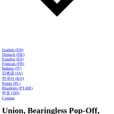
English (EN)
Deutsch (DE)
Español (ES)
Français (FR)
Italiano (IT)
日本語 (JA)
한국어 (KO)
Polski (PL)
Brasileiro (PT-BR)
中文 (ZH)
Contato
Union, Bearingless Pop-Off,