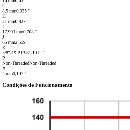
16 mm
0,63 "
G
8,5 mm
0,335 "
H
21 mm
0,827 "
I
17,993 mm
0,708 "
J
65 mm
2,559 "
K
3/8"-19 PT
3/8"-19 PT
P
Non-Threaded
Non-Threaded
X
5 mm
0,197 "
Condições de Funcionamento