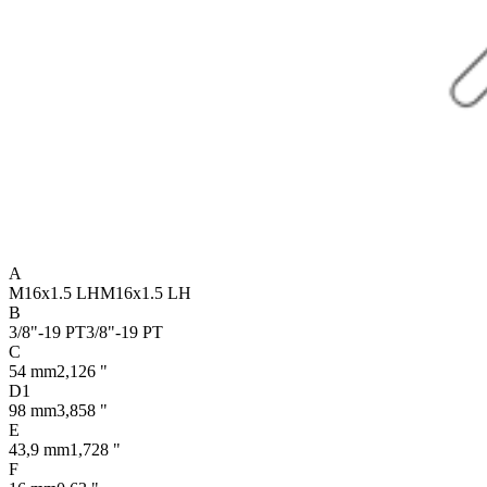
A
M16x1.5 LH
M16x1.5 LH
B
3/8"-19 PT
3/8"-19 PT
C
54 mm
2,126 "
D1
98 mm
3,858 "
E
43,9 mm
1,728 "
F