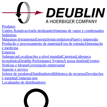
Produtos
Uniões Rotativas
Anéis deslizantes
Sistemas de vapor e condensados
Indústrias
Máquinas-ferramentas
Energia
Semicondutores
Papel e impressão
Produção e processamento de materiais
Fora de estrada
Alimentação
e medicina
Empresa
Submarcas
Localizações a nível mundial
Carreiras
Liderança
tecnológica
Deublin Performance System
A nossa história
Eventos
Notícias e blogue
Governação empresarial
Suporte e serviço
Seletor de produtos
Distribuidores
Biblioteca de recursos
Devoluções
e garantia
Contactar-nos
Localizador de distribuidores