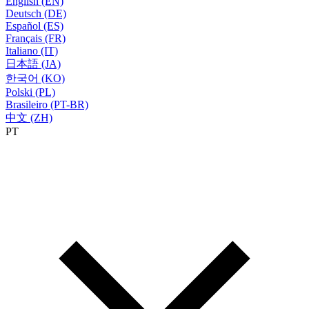
English (EN)
Deutsch (DE)
Español (ES)
Français (FR)
Italiano (IT)
日本語 (JA)
한국어 (KO)
Polski (PL)
Brasileiro (PT-BR)
中文 (ZH)
PT