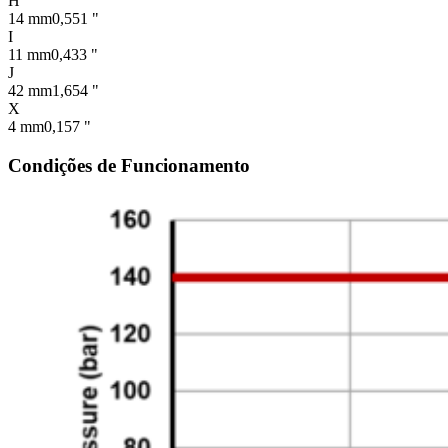
H
14 mm
0,551 "
I
11 mm
0,433 "
J
42 mm
1,654 "
X
4 mm
0,157 "
Condições de Funcionamento