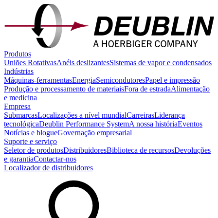
Produtos
Uniões Rotativas
Anéis deslizantes
Sistemas de vapor e condensados
Indústrias
Máquinas-ferramentas
Energia
Semicondutores
Papel e impressão
Produção e processamento de materiais
Fora de estrada
Alimentação
e medicina
Empresa
Submarcas
Localizações a nível mundial
Carreiras
Liderança
tecnológica
Deublin Performance System
A nossa história
Eventos
Notícias e blogue
Governação empresarial
Suporte e serviço
Seletor de produtos
Distribuidores
Biblioteca de recursos
Devoluções
e garantia
Contactar-nos
Localizador de distribuidores