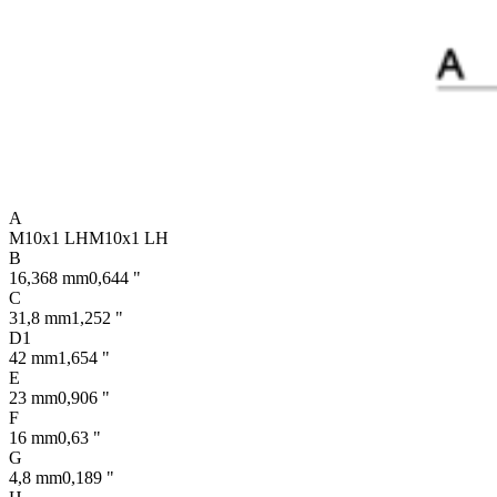
A
M10x1 LH
M10x1 LH
B
16,368 mm
0,644 "
C
31,8 mm
1,252 "
D1
42 mm
1,654 "
E
23 mm
0,906 "
F
16 mm
0,63 "
G
4,8 mm
0,189 "