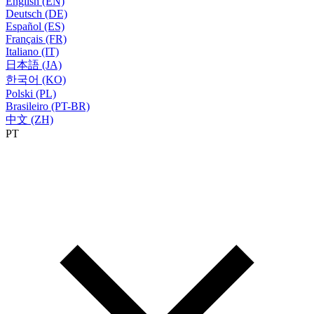
English (EN)
Deutsch (DE)
Español (ES)
Français (FR)
Italiano (IT)
日本語 (JA)
한국어 (KO)
Polski (PL)
Brasileiro (PT-BR)
中文 (ZH)
PT