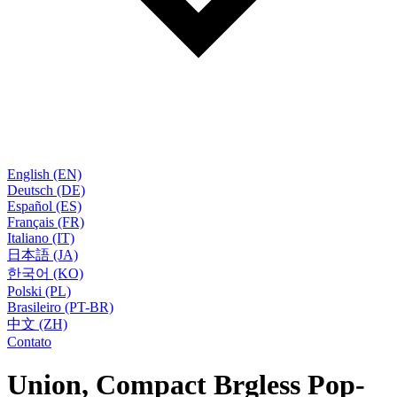
English (EN)
Deutsch (DE)
Español (ES)
Français (FR)
Italiano (IT)
日本語 (JA)
한국어 (KO)
Polski (PL)
Brasileiro (PT-BR)
中文 (ZH)
Contato
Union, Compact Brgless Pop-