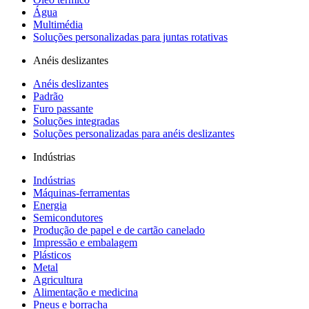
Água
Multimédia
Soluções personalizadas para juntas rotativas
Anéis deslizantes
Anéis deslizantes
Padrão
Furo passante
Soluções integradas
Soluções personalizadas para anéis deslizantes
Indústrias
Indústrias
Máquinas-ferramentas
Energia
Semicondutores
Produção de papel e de cartão canelado
Impressão e embalagem
Plásticos
Metal
Agricultura
Alimentação e medicina
Pneus e borracha