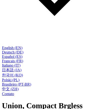
English (EN)
Deutsch (DE)
Español (ES)
Français (FR)
Italiano (IT)
日本語 (JA)
한국어 (KO)
Polski (PL)
Brasileiro (PT-BR)
中文 (ZH)
Contato
Union, Compact Brgless