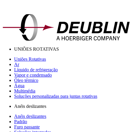
UNIÕES ROTATIVAS
Uniões Rotativas
Ar
Líquido de refrigeração
Vapor e condensado
Óleo térmico
Água
Multimédia
Soluções personalizadas para juntas rotativas
Anéis deslizantes
Anéis deslizantes
Padrão
Furo passante