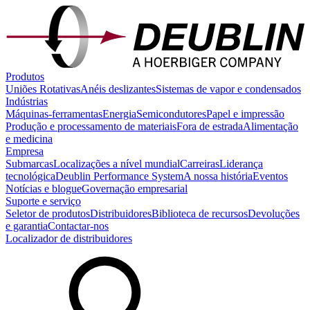
Produtos
Uniões Rotativas
Anéis deslizantes
Sistemas de vapor e condensados
Indústrias
Máquinas-ferramentas
Energia
Semicondutores
Papel e impressão
Produção e processamento de materiais
Fora de estrada
Alimentação
e medicina
Empresa
Submarcas
Localizações a nível mundial
Carreiras
Liderança
tecnológica
Deublin Performance System
A nossa história
Eventos
Notícias e blogue
Governação empresarial
Suporte e serviço
Seletor de produtos
Distribuidores
Biblioteca de recursos
Devoluções
e garantia
Contactar-nos
Localizador de distribuidores