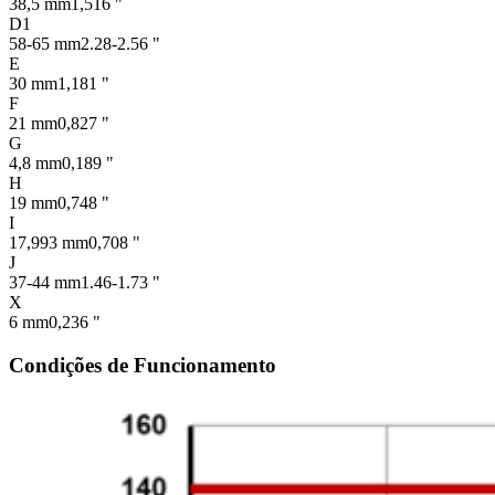
38,5 mm
1,516 "
D1
58-65 mm
2.28-2.56 "
E
30 mm
1,181 "
F
21 mm
0,827 "
G
4,8 mm
0,189 "
H
19 mm
0,748 "
I
17,993 mm
0,708 "
J
37-44 mm
1.46-1.73 "
X
6 mm
0,236 "
Condições de Funcionamento