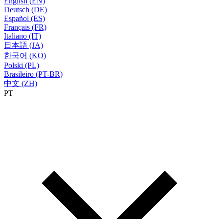
English (EN)
Deutsch (DE)
Español (ES)
Français (FR)
Italiano (IT)
日本語 (JA)
한국어 (KO)
Polski (PL)
Brasileiro (PT-BR)
中文 (ZH)
PT